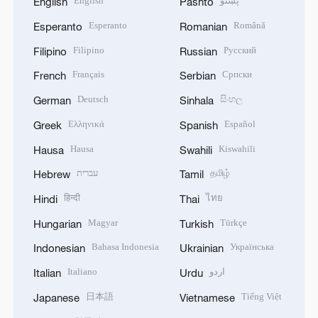
English
پښتو
English
Pashto
Esperanto
Română
Esperanto
Romanian
Filipino
Русский
Filipino
Russian
Français
Српски
French
Serbian
Deutsch
සිංහල
German
Sinhala
Ελληνικά
Español
Greek
Spanish
Hausa
Kiswahili
Hausa
Swahili
עברית
தமிழ்
Hebrew
Tamil
हिन्दी
ไทย
Hindi
Thai
Magyar
Türkçe
Hungarian
Turkish
Bahasa Indonesia
Українська
Indonesian
Ukrainian
Italiano
اردو
Italian
Urdu
日本語
Tiếng Việt
Japanese
Vietnamese