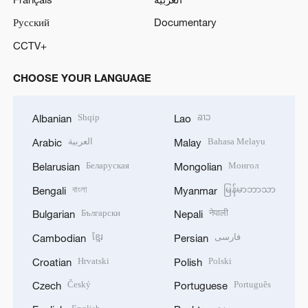
Русский
Documentary
CCTV+
CHOOSE YOUR LANGUAGE
Shqip
ລາວ
Albanian
Lao
العربية
Bahasa Melayu
Arabic
Malay
Беларуская
Монгол
Belarusian
Mongolian
বাংলা
မြန်မာဘာသာ
Bengali
Myanmar
Български
नेपाली
Bulgarian
Nepali
ខ្មែរ
فارسی
Cambodian
Persian
Hrvatski
Polski
Croatian
Polish
Český
Português
Czech
Portuguese