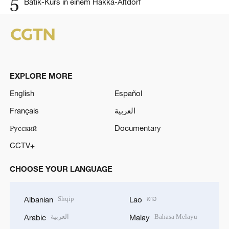
5
Batik-Kurs in einem Hakka-Altdorf
EXPLORE MORE
English
Español
Français
العربية
Русский
Documentary
CCTV+
CHOOSE YOUR LANGUAGE
Shqip
ລາວ
Albanian
Lao
العربية
Bahasa Melayu
Arabic
Malay