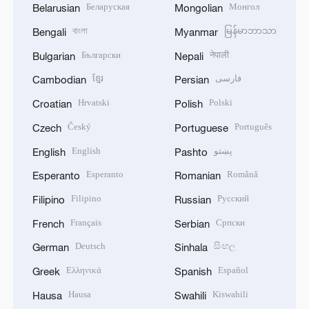
Беларуская
Монгол
Belarusian
Mongolian
বাংলা
မြန်မာဘာသာ
Bengali
Myanmar
Български
नेपाली
Bulgarian
Nepali
ខ្មែរ
فارسی
Cambodian
Persian
Hrvatski
Polski
Croatian
Polish
Český
Português
Czech
Portuguese
English
پښتو
English
Pashto
Esperanto
Română
Esperanto
Romanian
Filipino
Русский
Filipino
Russian
Français
Српски
French
Serbian
Deutsch
සිංහල
German
Sinhala
Ελληνικά
Español
Greek
Spanish
Hausa
Kiswahili
Hausa
Swahili