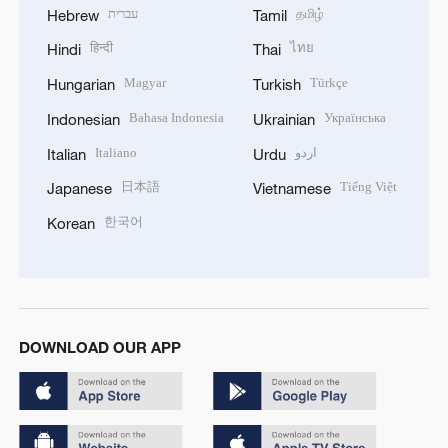
עברית
தமிழ்
Hebrew
Tamil
हिन्दी
ไทย
Hindi
Thai
Magyar
Türkçe
Hungarian
Turkish
Bahasa Indonesia
Українська
Indonesian
Ukrainian
Italiano
اردو
Italian
Urdu
日本語
Tiếng Việt
Japanese
Vietnamese
한국어
Korean
DOWNLOAD OUR APP