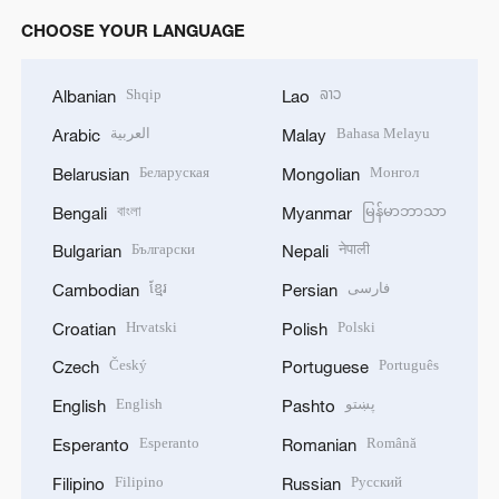
CHOOSE YOUR LANGUAGE
Shqip
ລາວ
Albanian
Lao
العربية
Bahasa Melayu
Arabic
Malay
Беларуская
Монгол
Belarusian
Mongolian
বাংলা
မြန်မာဘာသာ
Bengali
Myanmar
Български
नेपाली
Bulgarian
Nepali
ខ្មែរ
فارسی
Cambodian
Persian
Hrvatski
Polski
Croatian
Polish
Český
Português
Czech
Portuguese
English
پښتو
English
Pashto
Esperanto
Română
Esperanto
Romanian
Filipino
Русский
Filipino
Russian