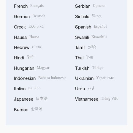
Français
Српски
French
Serbian
Deutsch
සිංහල
German
Sinhala
Ελληνικά
Español
Greek
Spanish
Hausa
Kiswahili
Hausa
Swahili
עברית
தமிழ்
Hebrew
Tamil
हिन्दी
ไทย
Hindi
Thai
Magyar
Türkçe
Hungarian
Turkish
Bahasa Indonesia
Українська
Indonesian
Ukrainian
Italiano
اردو
Italian
Urdu
日本語
Tiếng Việt
Japanese
Vietnamese
한국어
Korean