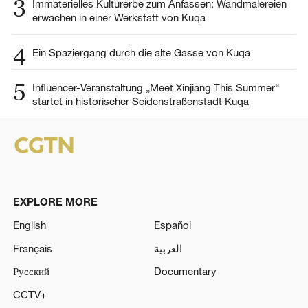
3
Immaterielles Kulturerbe zum Anfassen: Wandmalereien
erwachen in einer Werkstatt von Kuqa
4
Ein Spaziergang durch die alte Gasse von Kuqa
5
Influencer-Veranstaltung „Meet Xinjiang This Summer“
startet in historischer Seidenstraßenstadt Kuqa
EXPLORE MORE
English
Español
Français
العربية
Русский
Documentary
CCTV+