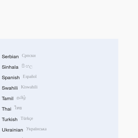
Serbian
Српски
Sinhala
සිංහල
Spanish
Español
Swahili
Kiswahili
Tamil
தமிழ்
Thai
ไทย
Turkish
Türkçe
Ukrainian
Українська