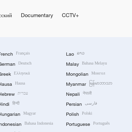
сский
Documentary
CCTV+
French
Français
Lao
ລາວ
German
Deutsch
Malay
Bahasa Melayu
Greek
Ελληνικά
Mongolian
Монгол
Hausa
Hausa
Myanmar
မြန်မာဘာသာ
Hebrew
עברית
Nepali
नेपाली
Hindi
हिन्दी
Persian
فارسی
Hungarian
Magyar
Polish
Polski
Indonesian
Bahasa Indonesia
Portuguese
Português