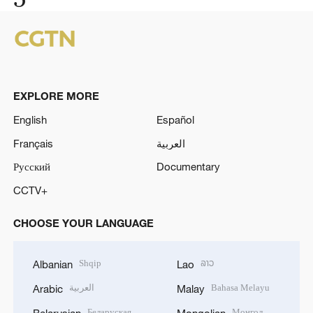
EXPLORE MORE
English
Español
Français
العربية
Русский
Documentary
CCTV+
CHOOSE YOUR LANGUAGE
Shqip
ລາວ
Albanian
Lao
العربية
Bahasa Melayu
Arabic
Malay
Беларуская
Монгол
Belarusian
Mongolian