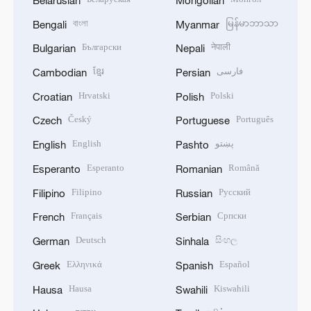
বাংলা
မြန်မာဘာသာ
Bengali
Myanmar
Български
नेपाली
Bulgarian
Nepali
ខ្មែរ
فارسی
Cambodian
Persian
Hrvatski
Polski
Croatian
Polish
Český
Português
Czech
Portuguese
English
پښتو
English
Pashto
Esperanto
Română
Esperanto
Romanian
Filipino
Русский
Filipino
Russian
Français
Српски
French
Serbian
Deutsch
සිංහල
German
Sinhala
Ελληνικά
Español
Greek
Spanish
Hausa
Kiswahili
Hausa
Swahili