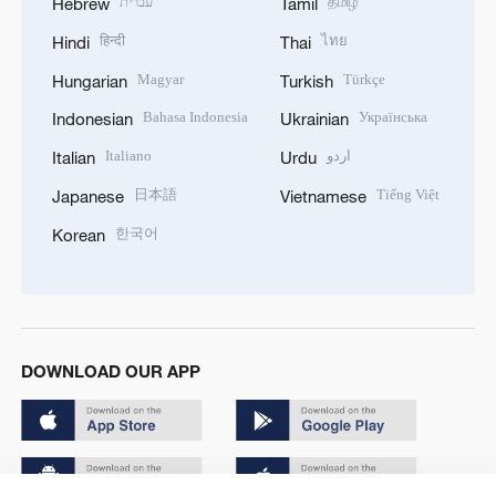
עברית
தமிழ்
Hebrew
Tamil
हिन्दी
ไทย
Hindi
Thai
Magyar
Türkçe
Hungarian
Turkish
Bahasa Indonesia
Українська
Indonesian
Ukrainian
Italiano
اردو
Italian
Urdu
日本語
Tiếng Việt
Japanese
Vietnamese
한국어
Korean
DOWNLOAD OUR APP