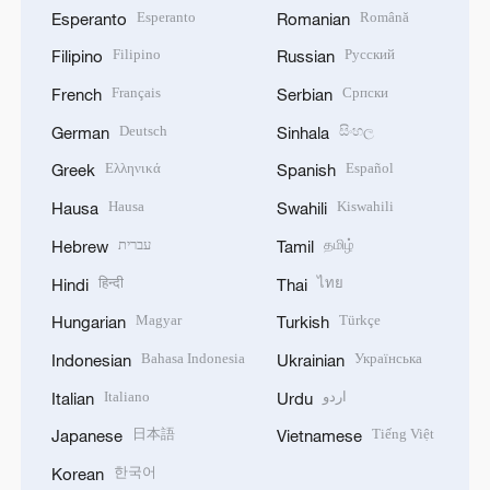
Esperanto
Română
Esperanto
Romanian
Filipino
Русский
Filipino
Russian
Français
Српски
French
Serbian
Deutsch
සිංහල
German
Sinhala
Ελληνικά
Español
Greek
Spanish
Hausa
Kiswahili
Hausa
Swahili
עברית
தமிழ்
Hebrew
Tamil
हिन्दी
ไทย
Hindi
Thai
Magyar
Türkçe
Hungarian
Turkish
Bahasa Indonesia
Українська
Indonesian
Ukrainian
Italiano
اردو
Italian
Urdu
日本語
Tiếng Việt
Japanese
Vietnamese
한국어
Korean