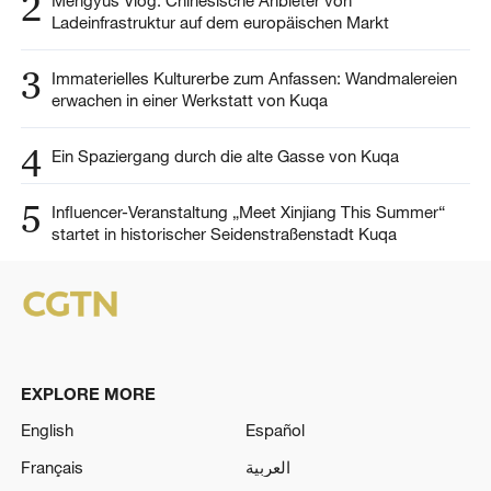
2
Mengyus Vlog: Chinesische Anbieter von
Ladeinfrastruktur auf dem europäischen Markt
3
Immaterielles Kulturerbe zum Anfassen: Wandmalereien
erwachen in einer Werkstatt von Kuqa
4
Ein Spaziergang durch die alte Gasse von Kuqa
5
Influencer-Veranstaltung „Meet Xinjiang This Summer“
startet in historischer Seidenstraßenstadt Kuqa
EXPLORE MORE
English
Español
Français
العربية