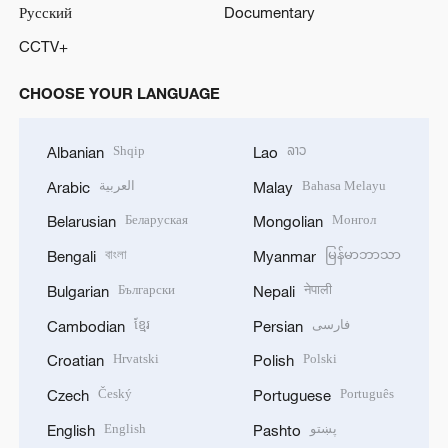
Русский
Documentary
CCTV+
CHOOSE YOUR LANGUAGE
Shqip
ລາວ
Albanian
Lao
العربية
Bahasa Melayu
Arabic
Malay
Беларуская
Монгол
Belarusian
Mongolian
বাংলা
မြန်မာဘာသာ
Bengali
Myanmar
Български
नेपाली
Bulgarian
Nepali
ខ្មែរ
فارسی
Cambodian
Persian
Hrvatski
Polski
Croatian
Polish
Český
Português
Czech
Portuguese
English
پښتو
English
Pashto