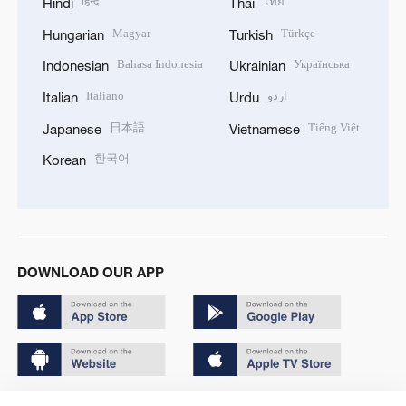
हिन्दी
ไทย
Hindi
Thai
Magyar
Türkçe
Hungarian
Turkish
Bahasa Indonesia
Українська
Indonesian
Ukrainian
Italiano
اردو
Italian
Urdu
日本語
Tiếng Việt
Japanese
Vietnamese
한국어
Korean
DOWNLOAD OUR APP
Copyright © 2024 CGTN.