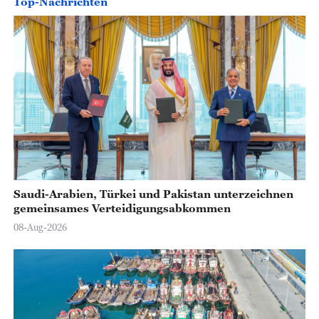
Top-Nachrichten
o
Saudi-Arabien, Türkei und Pakistan unterzeichnen
gemeinsames Verteidigungsabkommen
08-Aug-2026