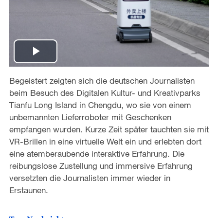
P
Begeistert zeigten sich die deutschen Journalisten
l
beim Besuch des Digitalen Kultur- und Kreativparks
a
Tianfu Long Island in Chengdu, wo sie von einem
unbemannten Lieferroboter mit Geschenken
y
empfangen wurden. Kurze Zeit später tauchten sie mit
VR-Brillen in eine virtuelle Welt ein und erlebten dort
V
eine atemberaubende interaktive Erfahrung. Die
reibungslose Zustellung und immersive Erfahrung
i
versetzten die Journalisten immer wieder in
Erstaunen.
d
e