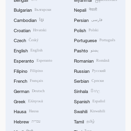
Български
नेपाली
Bulgarian
Nepali
ខ្មែរ
فارسی
Cambodian
Persian
Hrvatski
Polski
Croatian
Polish
Český
Português
Czech
Portuguese
English
پښتو
English
Pashto
Esperanto
Română
Esperanto
Romanian
Filipino
Русский
Filipino
Russian
Français
Српски
French
Serbian
Deutsch
සිංහල
German
Sinhala
Ελληνικά
Español
Greek
Spanish
Hausa
Kiswahili
Hausa
Swahili
עברית
தமிழ்
Hebrew
Tamil