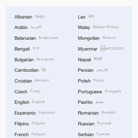
Shqip
ລາວ
Albanian
Lao
العربية
Bahasa Melayu
Arabic
Malay
Беларуская
Монгол
Belarusian
Mongolian
বাংলা
မြန်မာဘာသာ
Bengali
Myanmar
Български
नेपाली
Bulgarian
Nepali
ខ្មែរ
فارسی
Cambodian
Persian
Hrvatski
Polski
Croatian
Polish
Český
Português
Czech
Portuguese
English
پښتو
English
Pashto
Esperanto
Română
Esperanto
Romanian
Filipino
Русский
Filipino
Russian
Français
Српски
French
Serbian