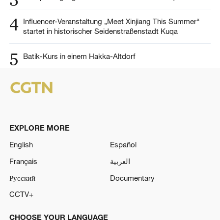
4
Influencer-Veranstaltung „Meet Xinjiang This Summer“
startet in historischer Seidenstraßenstadt Kuqa
5
Batik-Kurs in einem Hakka-Altdorf
EXPLORE MORE
English
Español
Français
العربية
Русский
Documentary
CCTV+
CHOOSE YOUR LANGUAGE