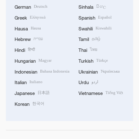
Deutsch
සිංහල
German
Sinhala
Ελληνικά
Español
Greek
Spanish
Hausa
Kiswahili
Hausa
Swahili
עברית
தமிழ்
Hebrew
Tamil
हिन्दी
ไทย
Hindi
Thai
Magyar
Türkçe
Hungarian
Turkish
Bahasa Indonesia
Українська
Indonesian
Ukrainian
Italiano
اردو
Italian
Urdu
日本語
Tiếng Việt
Japanese
Vietnamese
한국어
Korean