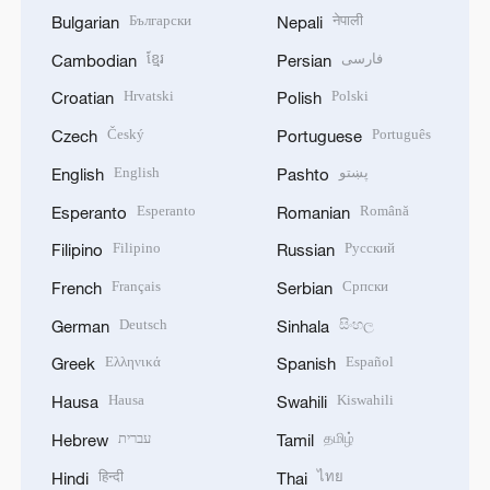
Български
नेपाली
Bulgarian
Nepali
ខ្មែរ
فارسی
Cambodian
Persian
Hrvatski
Polski
Croatian
Polish
Český
Português
Czech
Portuguese
English
پښتو
English
Pashto
Esperanto
Română
Esperanto
Romanian
Filipino
Русский
Filipino
Russian
Français
Српски
French
Serbian
Deutsch
සිංහල
German
Sinhala
Ελληνικά
Español
Greek
Spanish
Hausa
Kiswahili
Hausa
Swahili
עברית
தமிழ்
Hebrew
Tamil
हिन्दी
ไทย
Hindi
Thai