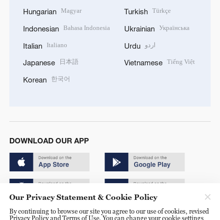
Magyar
Türkçe
Hungarian
Turkish
Bahasa Indonesia
Українська
Indonesian
Ukrainian
Italiano
اردو
Italian
Urdu
日本語
Tiếng Việt
Japanese
Vietnamese
한국어
Korean
DOWNLOAD OUR APP
Our Privacy Statement & Cookie Policy
By continuing to browse our site you agree to our use of cookies, revised
Copyright © 2024 CGTN.
Privacy Policy and Terms of Use. You can change your cookie settings