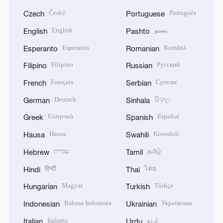
Český
Português
Czech
Portuguese
English
پښتو
English
Pashto
Esperanto
Română
Esperanto
Romanian
Filipino
Русский
Filipino
Russian
Français
Српски
French
Serbian
Deutsch
සිංහල
German
Sinhala
Ελληνικά
Español
Greek
Spanish
Hausa
Kiswahili
Hausa
Swahili
עברית
தமிழ்
Hebrew
Tamil
हिन्दी
ไทย
Hindi
Thai
Magyar
Türkçe
Hungarian
Turkish
Bahasa Indonesia
Українська
Indonesian
Ukrainian
Italiano
اردو
Italian
Urdu