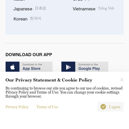
日本語
Tiếng Việt
Japanese
Vietnamese
한국어
Korean
DOWNLOAD OUR APP
Our Privacy Statement & Cookie Policy
By continuing to browse our site you agree to our use of cookies, revised
Privacy Policy and Terms of Use. You can change your cookie settings
through your browser.
Copyright © 2024 CGTN.
京ICP备20000184号
Privacy Policy
Terms of Use
I agree
京公网安备 11010502050052号
Disinformation report hotline: 010-85061466