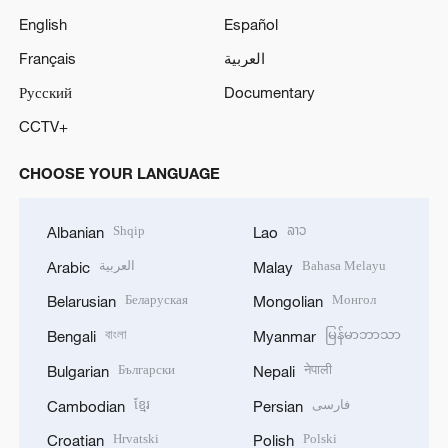
English
Español
Français
العربية
Русский
Documentary
CCTV+
CHOOSE YOUR LANGUAGE
Shqip
ລາວ
Albanian
Lao
العربية
Bahasa Melayu
Arabic
Malay
Беларуская
Монгол
Belarusian
Mongolian
বাংলা
မြန်မာဘာသာ
Bengali
Myanmar
Български
नेपाली
Bulgarian
Nepali
ខ្មែរ
فارسی
Cambodian
Persian
Hrvatski
Polski
Croatian
Polish