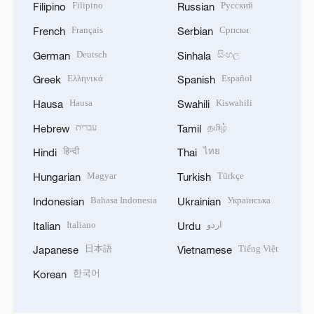
Filipino
Русский
Filipino
Russian
Français
Српски
French
Serbian
Deutsch
සිංහල
German
Sinhala
Ελληνικά
Español
Greek
Spanish
Hausa
Kiswahili
Hausa
Swahili
עברית
தமிழ்
Hebrew
Tamil
हिन्दी
ไทย
Hindi
Thai
Magyar
Türkçe
Hungarian
Turkish
Bahasa Indonesia
Українська
Indonesian
Ukrainian
Italiano
اردو
Italian
Urdu
日本語
Tiếng Việt
Japanese
Vietnamese
한국어
Korean