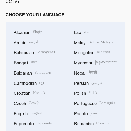
CCTV+
CHOOSE YOUR LANGUAGE
Shqip
ລາວ
Albanian
Lao
العربية
Bahasa Melayu
Arabic
Malay
Беларуская
Монгол
Belarusian
Mongolian
বাংলা
မြန်မာဘာသာ
Bengali
Myanmar
Български
नेपाली
Bulgarian
Nepali
ខ្មែរ
فارسی
Cambodian
Persian
Hrvatski
Polski
Croatian
Polish
Český
Português
Czech
Portuguese
English
پښتو
English
Pashto
Esperanto
Română
Esperanto
Romanian