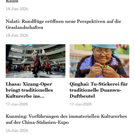
Raum
18-Jun-2026
Nalati: Rundflüge eröffnen neue Perspektiven auf die
Graslandschaften
18-Jun-2026
Lhasa: Xizang-Oper
Qinghai: Tu-Stickerei für
bringt traditionelles
traditionelle Duanwu-
Kulturerbe ins
Duftbeutel
Einkaufszentrum
17-Jun-2026
17-Jun-2026
Kunming: Vorführungen des immateriellen Kulturerbes
auf der China-Südasien-Expo
16-Jun-2026