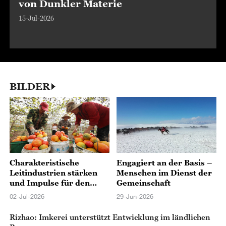
von Dunkler Materie
15-Jul-2026
BILDER
Charakteristische
Engagiert an der Basis –
Leitindustrien stärken
Menschen im Dienst der
und Impulse für den
Gemeinschaft
ländlichen Aufschwung
02-Jul-2026
29-Jun-2026
setzen
Rizhao: Imkerei unterstützt Entwicklung im ländlichen