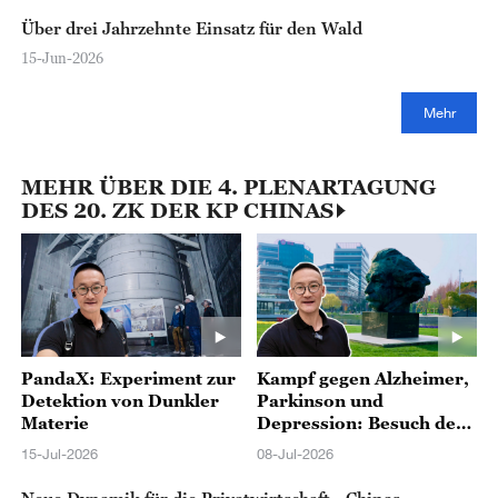
Über drei Jahrzehnte Einsatz für den Wald
15-Jun-2026
Mehr
MEHR ÜBER DIE 4. PLENARTAGUNG
DES 20. ZK DER KP CHINAS
PandaX: Experiment zur
Kampf gegen Alzheimer,
Detektion von Dunkler
Parkinson und
Materie
Depression: Besuch des
IRCBC in Shanghai
15-Jul-2026
08-Jul-2026
Neue Dynamik für die Privatwirtschaft - Chinas