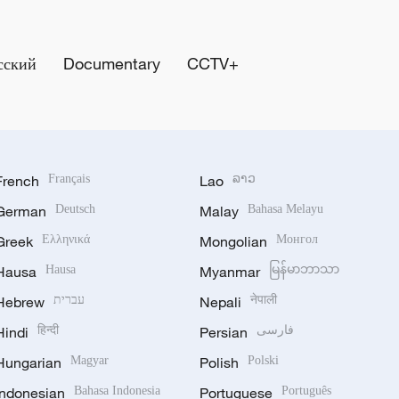
сский
Documentary
CCTV+
d multilaterale strategische
er stärken
French
Français
Lao
ລາວ
German
Deutsch
Malay
Bahasa Melayu
Greek
Ελληνικά
Mongolian
Монгол
Hausa
Hausa
Myanmar
မြန်မာဘာသာ
Hebrew
עברית
Nepali
नेपाली
Hindi
हिन्दी
Persian
فارسی
Hungarian
Magyar
Polish
Polski
Indonesian
Bahasa Indonesia
Portuguese
Português