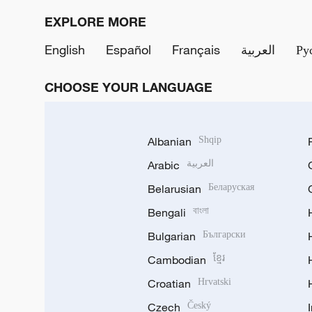
EXPLORE MORE
English
Español
Français
العربية
Ру
Xi Jinping: China will bilaterale un
Zusammenarbeit mit Brasilien weit
CHOOSE YOUR LANGUAGE
27-Jul-2026
Albanian
Shqip
Arabic
العربية
Belarusian
Беларуская
Bengali
বাংলা
Bulgarian
Български
Cambodian
ខ្មែរ
Croatian
Hrvatski
Czech
Český