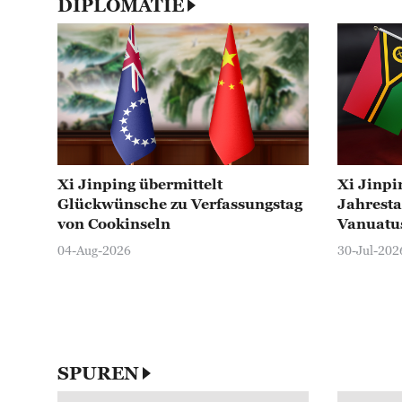
DIPLOMATIE
Xi Jinping übermittelt
Xi Jinpi
Glückwünsche zu Verfassungstag
Jahresta
Xi Jinping gratuliert Carlos Vila N
von Cookinseln
Vanuatu
von São Tomé und Príncipe
04-Aug-2026
30-Jul-202
29-Jul-2026
SPUREN