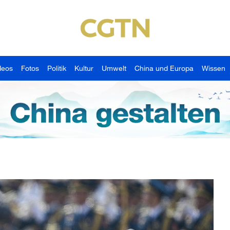
deos
Fotos
Politik
Kultur
Umwelt
China und Europa
Wissen