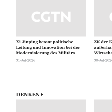
Xi Jinping betont politische
ZK der K
Leitung und Innovation bei der
außerhal
Modernisierung des Militärs
Wirtscha
31-Jul-2026
30-Jul-202
DENKEN
Xi Jinping empfängt slowakischen P
28-Jul-2026