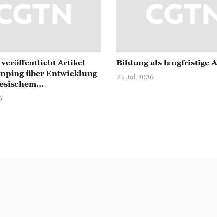
veröffentlicht Artikel
Bildung als langfristige 
inping über Entwicklung
23-Jul-2026
nesischem
eitswesen
6