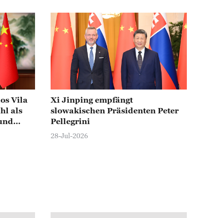
los Vila
Xi Jinping empfängt
hl als
slowakischen Präsidenten Peter
und
Pellegrini
28-Jul-2026