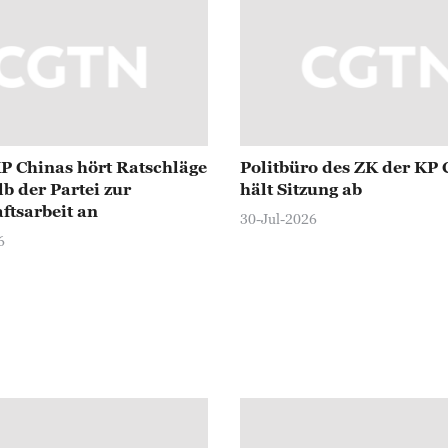
P Chinas hört Ratschläge
Politbüro des ZK der KP 
b der Partei zur
hält Sitzung ab
ftsarbeit an
30-Jul-2026
6
räsidenten Peter Pellegrini