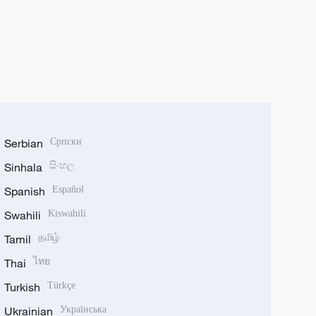
Serbian
Српски
Sinhala
සිංහල
Spanish
Español
Swahili
Kiswahili
Tamil
தமிழ்
Thai
ไทย
Turkish
Türkçe
Ukrainian
Українська