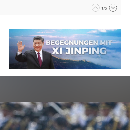
1
/
5