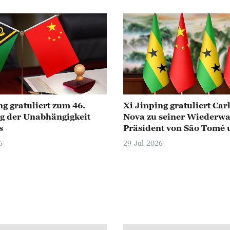
ng gratuliert zum 46.
Xi Jinping gratuliert Car
g der Unabhängigkeit
Nova zu seiner Wiederwa
ova zu seiner Wiederwahl als Präsident
s
Präsident von São Tomé 
Príncipe
6
29-Jul-2026