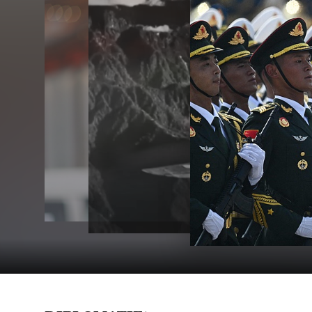
Politbüro des ZK der KP Chinas häl
30-Jul-2026