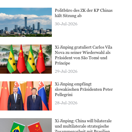
Politbüro des ZK der KP Chinas
hält Sitzung ab
30-Jul-2026
Xi Jinping gratuliert Carlos Vila
Nova zu seiner Wiederwahl als
Präsident von São Tomé und
Príncipe
29-Jul-2026
Xi Jinping empfängt
slowakischen Präsidenten Peter
Pellegrini
28-Jul-2026
Xi Jinping: China will bilaterale
und multilaterale strategische
Zusammenarbeit mit Brasilien