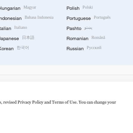
Hungarian
Magyar
Polish
Polski
Indonesian
Bahasa Indonesia
Portuguese
Português
Italian
Italiano
Pashto
پښتو
Japanese
日本語
Romanian
Română
Korean
한국어
Russian
Русский
es, revised Privacy Policy and Terms of Use. You can change your
备 11010502050052号
Disinformation report hotline: 010-8506146