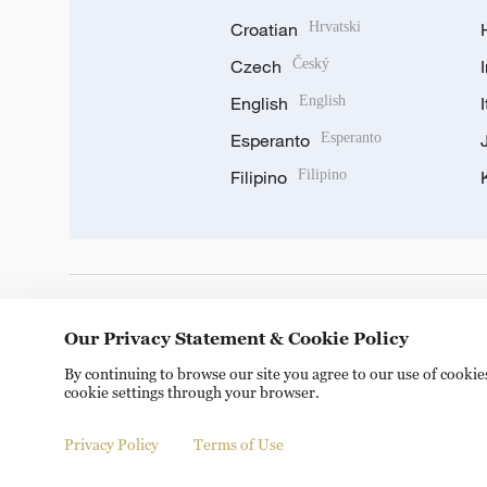
Croatian
Hrvatski
Czech
Český
English
English
Esperanto
Esperanto
Filipino
Filipino
DOWNLOAD OUR APP
Our Privacy Statement & Cookie Policy
By continuing to browse our site you agree to our use of cooki
cookie settings through your browser.
Privacy Policy
Terms of Use
Copyright © 2024 CGTN.
京ICP备20000184号
京公网安