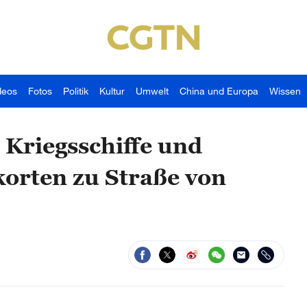
deos
Fotos
Politik
Kultur
Umwelt
China und Europa
Wissen
 Kriegsschiffe und
orten zu Straße von