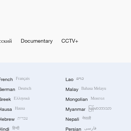
сский
Documentary
CCTV+
French
Français
Lao
ລາວ
German
Deutsch
Malay
Bahasa Melayu
Greek
Ελληνικά
Mongolian
Монгол
Hausa
Hausa
Myanmar
မြန်မာဘာသာ
Hebrew
עברית
Nepali
नेपाली
Hindi
हिन्दी
Persian
فارسی