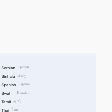
Serbian
Српски
Sinhala
සිංහල
Spanish
Español
Swahili
Kiswahili
Tamil
தமிழ்
Thai
ไทย