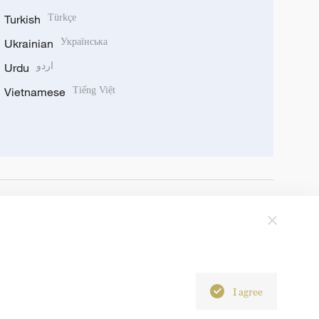
Turkish
Türkçe
Ukrainian
Українська
Urdu
اردو
Vietnamese
Tiếng Việt
I agree
6