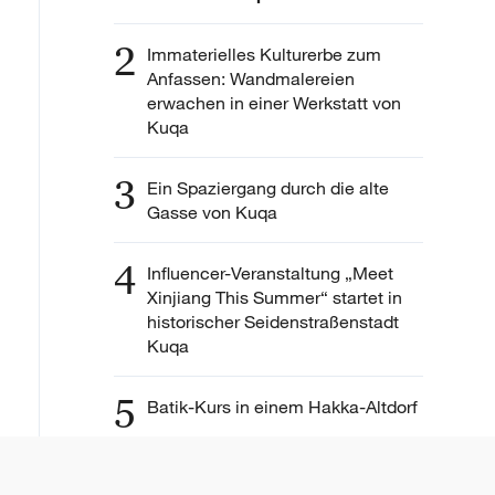
2
Immaterielles Kulturerbe zum
Anfassen: Wandmalereien
erwachen in einer Werkstatt von
Kuqa
3
Ein Spaziergang durch die alte
Gasse von Kuqa
4
Influencer-Veranstaltung „Meet
Xinjiang This Summer“ startet in
historischer Seidenstraßenstadt
Kuqa
5
Batik-Kurs in einem Hakka-Altdorf