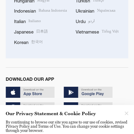
Magyar
Türkçe
Hungarian
Turkish
Bahasa Indonesia
Українська
Indonesian
Ukrainian
Italiano
اردو
Italian
Urdu
日本語
Tiếng Việt
Japanese
Vietnamese
한국어
Korean
DOWNLOAD OUR APP
Our Privacy Statement & Cookie Policy
By continuing to browse our site you agree to our use of cookies, revised
Copyright © 2024 CGTN.
Privacy Policy and Terms of Use. You can change your cookie settings
through your browser.
京ICP备20000184号