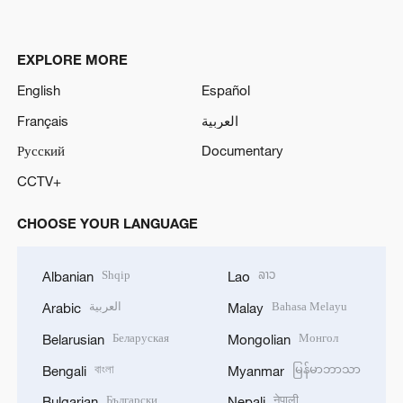
EXPLORE MORE
English
Español
Français
العربية
Русский
Documentary
CCTV+
CHOOSE YOUR LANGUAGE
Shqip
ລາວ
Albanian
Lao
العربية
Bahasa Melayu
Arabic
Malay
Беларуская
Монгол
Belarusian
Mongolian
বাংলা
မြန်မာဘာသာ
Bengali
Myanmar
Български
नेपाली
Bulgarian
Nepali