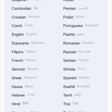
ខ្មែរ
فارسی
Cambodian
Persian
Hrvatski
Polski
Croatian
Polish
Český
Português
Czech
Portuguese
English
پښتو
English
Pashto
Esperanto
Română
Esperanto
Romanian
Filipino
Русский
Filipino
Russian
Français
Српски
French
Serbian
Deutsch
සිංහල
German
Sinhala
Ελληνικά
Español
Greek
Spanish
Hausa
Kiswahili
Hausa
Swahili
עברית
தமிழ்
Hebrew
Tamil
हिन्दी
ไทย
Hindi
Thai