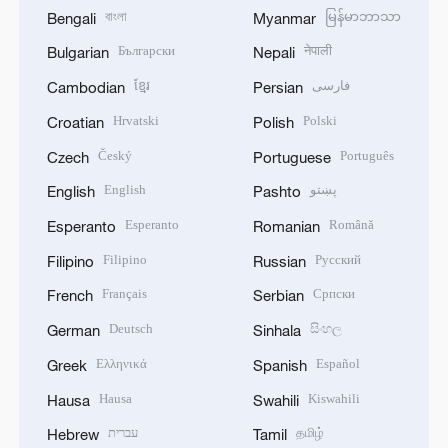
বাংলা
မြန်မာဘာသာ
Bengali
Myanmar
Български
नेपाली
Bulgarian
Nepali
ខ្មែរ
فارسی
Cambodian
Persian
Hrvatski
Polski
Croatian
Polish
Český
Português
Czech
Portuguese
English
پښتو
English
Pashto
Esperanto
Română
Esperanto
Romanian
Filipino
Русский
Filipino
Russian
Français
Српски
French
Serbian
Deutsch
සිංහල
German
Sinhala
Ελληνικά
Español
Greek
Spanish
Hausa
Kiswahili
Hausa
Swahili
עברית
தமிழ்
Hebrew
Tamil