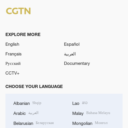
EXPLORE MORE
English
Español
Français
العربية
Русский
Documentary
CCTV+
CHOOSE YOUR LANGUAGE
Shqip
ລາວ
Albanian
Lao
العربية
Bahasa Melayu
Arabic
Malay
Беларуская
Монгол
Belarusian
Mongolian