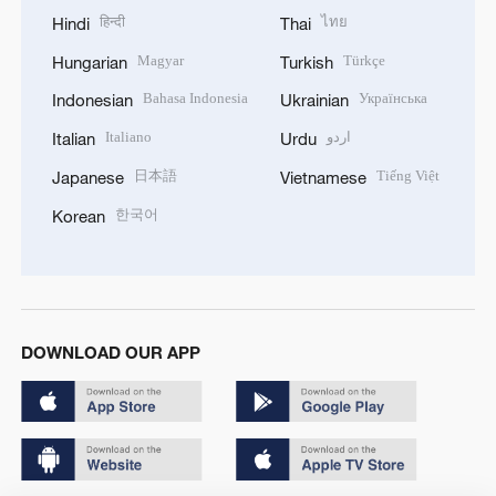
हिन्दी
ไทย
Hindi
Thai
Magyar
Türkçe
Hungarian
Turkish
Bahasa Indonesia
Українська
Indonesian
Ukrainian
Italiano
اردو
Italian
Urdu
日本語
Tiếng Việt
Japanese
Vietnamese
한국어
Korean
DOWNLOAD OUR APP