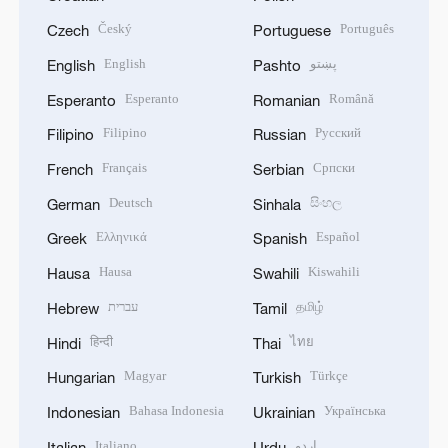
Český
Português
Czech
Portuguese
English
پښتو
English
Pashto
Esperanto
Română
Esperanto
Romanian
Filipino
Русский
Filipino
Russian
Français
Српски
French
Serbian
Deutsch
සිංහල
German
Sinhala
Ελληνικά
Español
Greek
Spanish
Hausa
Kiswahili
Hausa
Swahili
עברית
தமிழ்
Hebrew
Tamil
हिन्दी
ไทย
Hindi
Thai
Magyar
Türkçe
Hungarian
Turkish
Bahasa Indonesia
Українська
Indonesian
Ukrainian
Italiano
اردو
Italian
Urdu