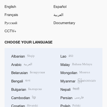
English
Español
Français
العربية
Русский
Documentary
CCTV+
CHOOSE YOUR LANGUAGE
Shqip
ລາວ
Albanian
Lao
العربية
Bahasa Melayu
Arabic
Malay
Беларуская
Монгол
Belarusian
Mongolian
বাংলা
မြန်မာဘာသာ
Bengali
Myanmar
Български
नेपाली
Bulgarian
Nepali
ខ្មែរ
فارسی
Cambodian
Persian
Hrvatski
Polski
Croatian
Polish