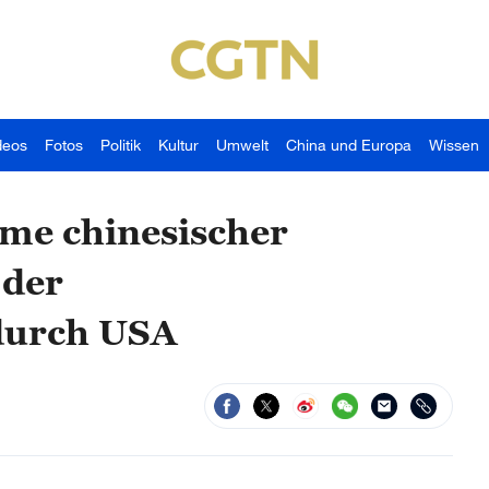
deos
Fotos
Politik
Kultur
Umwelt
China und Europa
Wissen
hme chinesischer
 der
durch USA