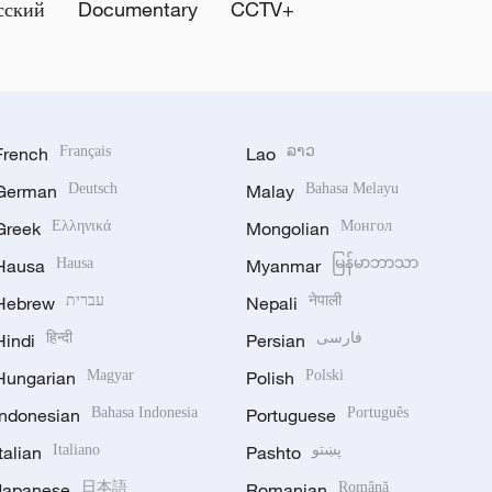
сский
Documentary
CCTV+
French
Français
Lao
ລາວ
German
Deutsch
Malay
Bahasa Melayu
Greek
Ελληνικά
Mongolian
Монгол
Hausa
Hausa
Myanmar
မြန်မာဘာသာ
Hebrew
עברית
Nepali
नेपाली
Hindi
हिन्दी
Persian
فارسی
Hungarian
Magyar
Polish
Polski
Indonesian
Bahasa Indonesia
Portuguese
Português
Italian
Italiano
Pashto
پښتو
Japanese
日本語
Romanian
Română