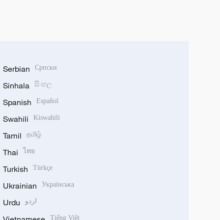
Serbian
Српски
Sinhala
සිංහල
Spanish
Español
Swahili
Kiswahili
Tamil
தமிழ்
Thai
ไทย
Turkish
Türkçe
Ukrainian
Українська
Urdu
اردو
Vietnamese
Tiếng Việt