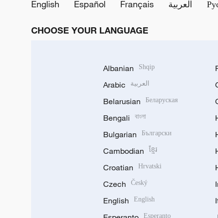
English
Español
Français
العربية
Ру
CHOOSE YOUR LANGUAGE
Albanian
Shqip
Arabic
العربية
Belarusian
Беларуская
Bengali
বাংলা
Bulgarian
Български
Cambodian
ខ្មែរ
Croatian
Hrvatski
Czech
Český
English
English
Esperanto
Esperanto