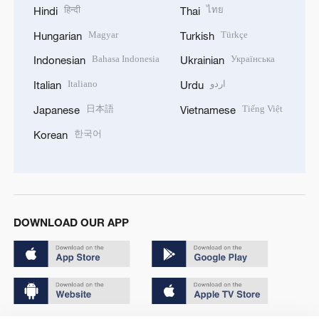
हिन्दी
ไทย
Hindi
Thai
Magyar
Türkçe
Hungarian
Turkish
Bahasa Indonesia
Українська
Indonesian
Ukrainian
Italiano
اردو
Italian
Urdu
日本語
Tiếng Việt
Japanese
Vietnamese
한국어
Korean
DOWNLOAD OUR APP