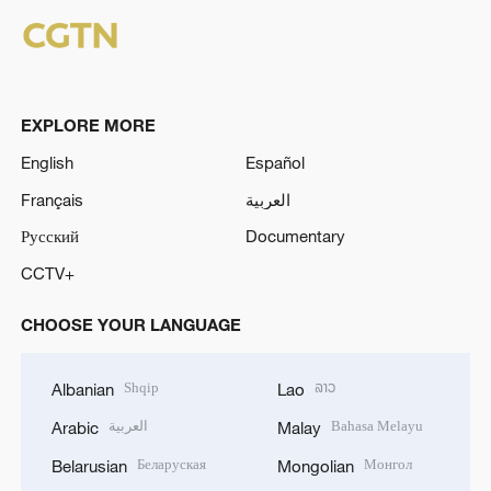
EXPLORE MORE
English
Español
Français
العربية
Русский
Documentary
CCTV+
CHOOSE YOUR LANGUAGE
Shqip
ລາວ
Albanian
Lao
العربية
Bahasa Melayu
Arabic
Malay
Беларуская
Монгол
Belarusian
Mongolian