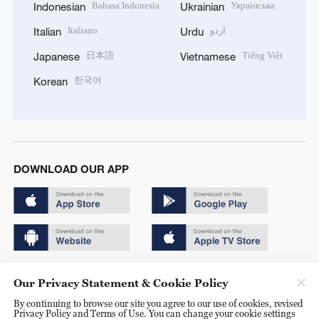
Bahasa Indonesia
Українська
Indonesian
Ukrainian
Italiano
اردو
Italian
Urdu
日本語
Tiếng Việt
Japanese
Vietnamese
한국어
Korean
DOWNLOAD OUR APP
Copyright © 2024 CGTN.
Our Privacy Statement & Cookie Policy
京ICP备20000184号
By continuing to browse our site you agree to our use of cookies, revised
Privacy Policy and Terms of Use. You can change your cookie settings