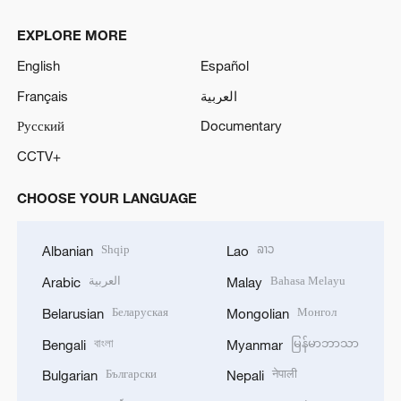
EXPLORE MORE
English
Español
Français
العربية
Русский
Documentary
CCTV+
CHOOSE YOUR LANGUAGE
Shqip
ລາວ
Albanian
Lao
العربية
Bahasa Melayu
Arabic
Malay
Беларуская
Монгол
Belarusian
Mongolian
বাংলা
မြန်မာဘာသာ
Bengali
Myanmar
Български
नेपाली
Bulgarian
Nepali