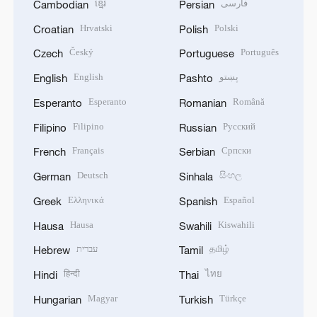
ខ្មែរ
فارسی
Cambodian
Persian
Hrvatski
Polski
Croatian
Polish
Český
Português
Czech
Portuguese
English
پښتو
English
Pashto
Esperanto
Română
Esperanto
Romanian
Filipino
Русский
Filipino
Russian
Français
Српски
French
Serbian
Deutsch
සිංහල
German
Sinhala
Ελληνικά
Español
Greek
Spanish
Hausa
Kiswahili
Hausa
Swahili
עברית
தமிழ்
Hebrew
Tamil
हिन्दी
ไทย
Hindi
Thai
Magyar
Türkçe
Hungarian
Turkish