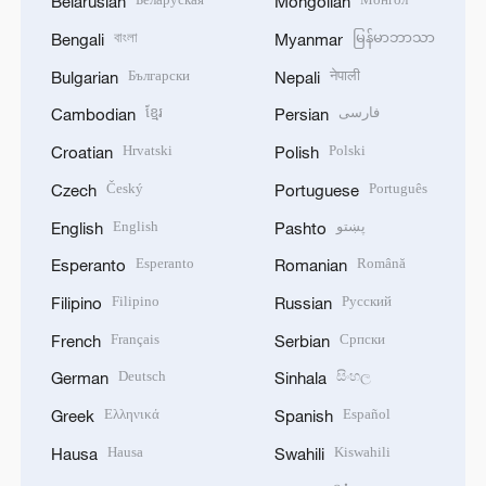
Belarusian
Mongolian
বাংলা
မြန်မာဘာသာ
Bengali
Myanmar
Български
नेपाली
Bulgarian
Nepali
ខ្មែរ
فارسی
Cambodian
Persian
Hrvatski
Polski
Croatian
Polish
Český
Português
Czech
Portuguese
English
پښتو
English
Pashto
Esperanto
Română
Esperanto
Romanian
Filipino
Русский
Filipino
Russian
Français
Српски
French
Serbian
Deutsch
සිංහල
German
Sinhala
Ελληνικά
Español
Greek
Spanish
Hausa
Kiswahili
Hausa
Swahili