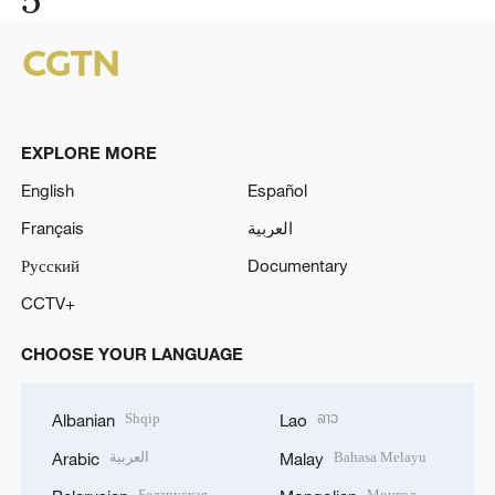
EXPLORE MORE
English
Español
Français
العربية
Русский
Documentary
CCTV+
CHOOSE YOUR LANGUAGE
Shqip
ລາວ
Albanian
Lao
العربية
Bahasa Melayu
Arabic
Malay
Беларуская
Монгол