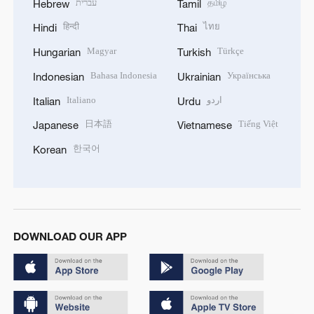
עברית
தமிழ்
Hebrew
Tamil
हिन्दी
ไทย
Hindi
Thai
Magyar
Türkçe
Hungarian
Turkish
Bahasa Indonesia
Українська
Indonesian
Ukrainian
Italiano
اردو
Italian
Urdu
日本語
Tiếng Việt
Japanese
Vietnamese
한국어
Korean
DOWNLOAD OUR APP