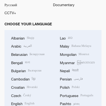
Русский
Documentary
CCTV+
CHOOSE YOUR LANGUAGE
Shqip
ລາວ
Albanian
Lao
العربية
Bahasa Melayu
Arabic
Malay
Беларуская
Монгол
Belarusian
Mongolian
বাংলা
မြန်မာဘာသာ
Bengali
Myanmar
Български
नेपाली
Bulgarian
Nepali
ខ្មែរ
فارسی
Cambodian
Persian
Hrvatski
Polski
Croatian
Polish
Český
Português
Czech
Portuguese
English
پښتو
English
Pashto