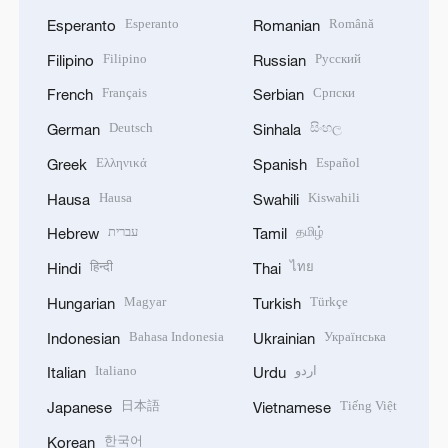
Esperanto
Română
Esperanto
Romanian
Filipino
Русский
Filipino
Russian
Français
Српски
French
Serbian
Deutsch
සිංහල
German
Sinhala
Ελληνικά
Español
Greek
Spanish
Hausa
Kiswahili
Hausa
Swahili
עברית
தமிழ்
Hebrew
Tamil
हिन्दी
ไทย
Hindi
Thai
Magyar
Türkçe
Hungarian
Turkish
Bahasa Indonesia
Українська
Indonesian
Ukrainian
Italiano
اردو
Italian
Urdu
日本語
Tiếng Việt
Japanese
Vietnamese
한국어
Korean