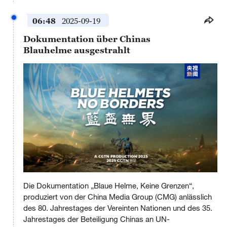
06:48
2025-09-19
Dokumentation über Chinas
Blauhelme ausgestrahlt
This
is
Die Dokumentation „Blaue Helme, Keine Grenzen“,
a
No compatible source was found for this media.
modal
produziert von der China Media Group (CMG) anlässlich
window.
des 80. Jahrestages der Vereinten Nationen und des 35.
Jahrestages der Beteiligung Chinas an UN-