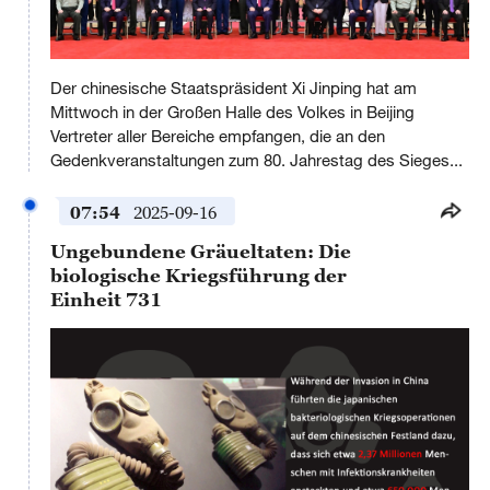
This
is
Der chinesische Staatspräsident Xi Jinping hat am
a
No compatible source was found for this media.
modal
Mittwoch in der Großen Halle des Volkes in Beijing
window.
Vertreter aller Bereiche empfangen, die an den
Gedenkveranstaltungen zum 80. Jahrestag des Sieges...
07:54
2025-09-16
Ungebundene Gräueltaten: Die
biologische Kriegsführung der
Einheit 731