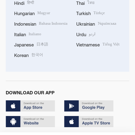
हिन्दी
ไทย
Hindi
Thai
Magyar
Türkçe
Hungarian
Turkish
Bahasa Indonesia
Українська
Indonesian
Ukrainian
Italiano
اردو
Italian
Urdu
日本語
Tiếng Việt
Japanese
Vietnamese
한국어
Korean
DOWNLOAD OUR APP