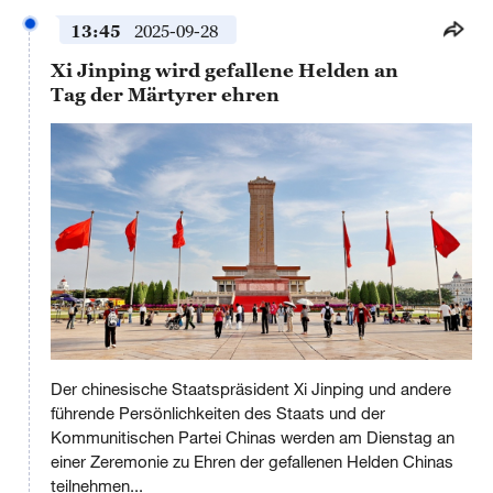
13:45
2025-09-28
Xi Jinping wird gefallene Helden an
Tag der Märtyrer ehren
This
is
Der chinesische Staatspräsident Xi Jinping und andere
a
No compatible source was found for this media.
modal
führende Persönlichkeiten des Staats und der
window.
Kommunitischen Partei Chinas werden am Dienstag an
einer Zeremonie zu Ehren der gefallenen Helden Chinas
teilnehmen...