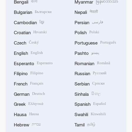
বাংলা
မြန်မာဘာသာ
Bengali
Myanmar
Български
नेपाली
Bulgarian
Nepali
ខ្មែរ
فارسی
Cambodian
Persian
Hrvatski
Polski
Croatian
Polish
Český
Português
Czech
Portuguese
English
پښتو
English
Pashto
Esperanto
Română
Esperanto
Romanian
Filipino
Русский
Filipino
Russian
Français
Српски
French
Serbian
Deutsch
සිංහල
German
Sinhala
Ελληνικά
Español
Greek
Spanish
Hausa
Kiswahili
Hausa
Swahili
עברית
தமிழ்
Hebrew
Tamil