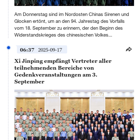
This
is
Am Donnerstag sind im Nordosten Chinas Sirenen und
a
No compatible source was found for this media.
modal
Glocken ertönt, um an den 94. Jahrestag des Vorfalls
window.
vom 18. September zu erinnern, der den Beginn des
Widerstandskrieges des chinesischen Volkes...
06:37
2025-09-17
Xi Jinping empfängt Vertreter aller
teilnehmenden Bereiche von
Gedenkveranstaltungen am 3.
September