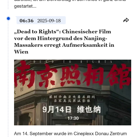
gestartet...
06:36
2025-09-18
„Dead to Rights“: Chinesischer Film
vor dem Hintergrund des Nanjing-
Massakers erregt Aufmerksamkeit in
Wien
This
is
Am 14. September wurde im Cineplexx Donau Zentrum
a
No compatible source was found for this media.
modal