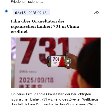
Friedensmissionen...
06:45
2025-09-18
Film über Gräueltaten der
japanischen Einheit 731 in China
eröffnet
This
is
Ein neuer Film, der die Gräueltaten der berüchtigten
a
No compatible source was found for this media.
modal
japanischen Einheit 731 während des Zweiten Weltkriegs
window.
darstellt, ist am Donnerstag in den Kinos in ganz China