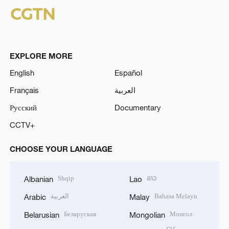
EXPLORE MORE
English
Español
Français
العربية
Русский
Documentary
CCTV+
CHOOSE YOUR LANGUAGE
Shqip
ລາວ
Albanian
Lao
العربية
Bahasa Melayu
Arabic
Malay
Беларуская
Монгол
Belarusian
Mongolian