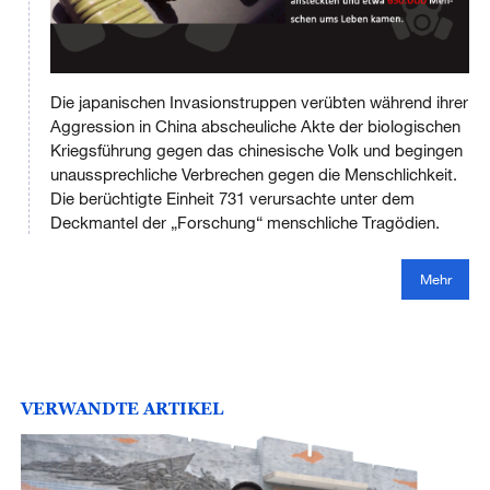
This
is
Die japanischen Invasionstruppen verübten während ihrer
a
No compatible source was found for this media.
modal
Aggression in China abscheuliche Akte der biologischen
window.
Kriegsführung gegen das chinesische Volk und begingen
unaussprechliche Verbrechen gegen die Menschlichkeit.
Die berüchtigte Einheit 731 verursachte unter dem
Deckmantel der „Forschung“ menschliche Tragödien.
Mehr
VERWANDTE ARTIKEL