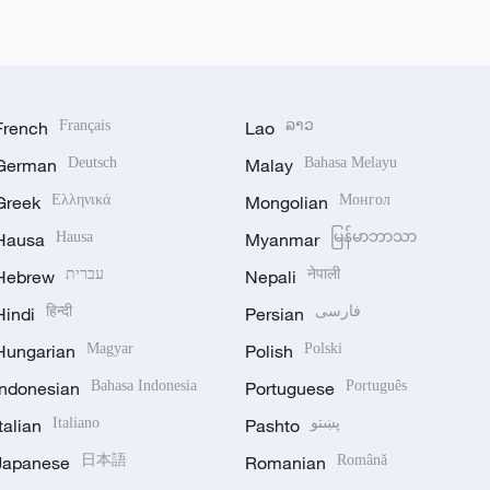
French
Français
Lao
ລາວ
German
Deutsch
Malay
Bahasa Melayu
Greek
Ελληνικά
Mongolian
Монгол
Hausa
Hausa
Myanmar
မြန်မာဘာသာ
Hebrew
עברית
Nepali
नेपाली
Hindi
हिन्दी
Persian
فارسی
Hungarian
Magyar
Polish
Polski
Indonesian
Bahasa Indonesia
Portuguese
Português
Italian
Italiano
Pashto
پښتو
Japanese
日本語
Romanian
Română