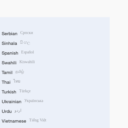
Serbian
Српски
Sinhala
සිංහල
Spanish
Español
Swahili
Kiswahili
Tamil
தமிழ்
Thai
ไทย
Turkish
Türkçe
Ukrainian
Українська
Urdu
اردو
Vietnamese
Tiếng Việt