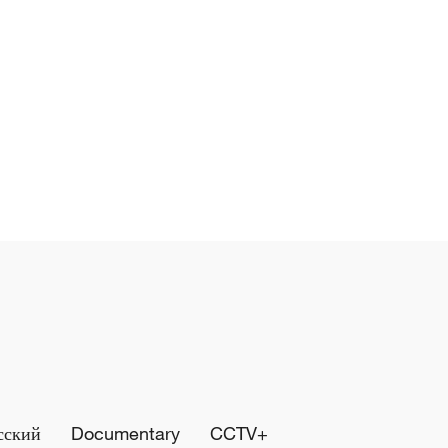
сский
Documentary
CCTV+