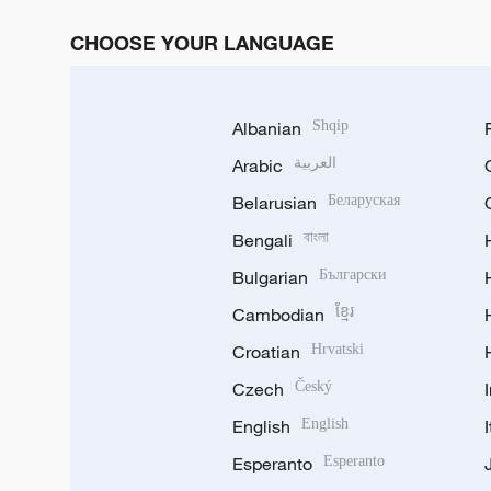
CHOOSE YOUR LANGUAGE
Albanian
Shqip
Arabic
العربية
Belarusian
Беларуская
Bengali
বাংলা
Bulgarian
Български
Cambodian
ខ្មែរ
Croatian
Hrvatski
Czech
Český
English
English
Esperanto
Esperanto