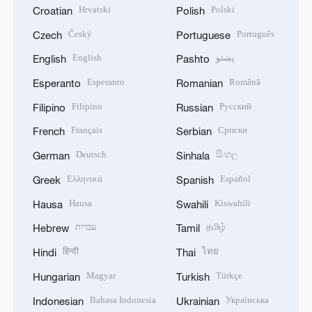
Hrvatski
Polski
Croatian
Polish
Český
Português
Czech
Portuguese
English
پښتو
English
Pashto
Esperanto
Română
Esperanto
Romanian
Filipino
Русский
Filipino
Russian
Français
Српски
French
Serbian
Deutsch
සිංහල
German
Sinhala
Ελληνικά
Español
Greek
Spanish
Hausa
Kiswahili
Hausa
Swahili
עברית
தமிழ்
Hebrew
Tamil
हिन्दी
ไทย
Hindi
Thai
Magyar
Türkçe
Hungarian
Turkish
Bahasa Indonesia
Українська
Indonesian
Ukrainian