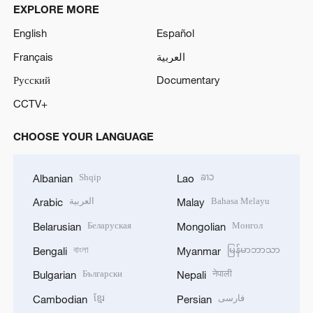
EXPLORE MORE
English
Español
Français
العربية
Русский
Documentary
CCTV+
CHOOSE YOUR LANGUAGE
Shqip
ລາວ
Albanian
Lao
العربية
Bahasa Melayu
Arabic
Malay
Беларуская
Монгол
Belarusian
Mongolian
বাংলা
မြန်မာဘာသာ
Bengali
Myanmar
Български
नेपाली
Bulgarian
Nepali
ខ្មែរ
فارسی
Cambodian
Persian