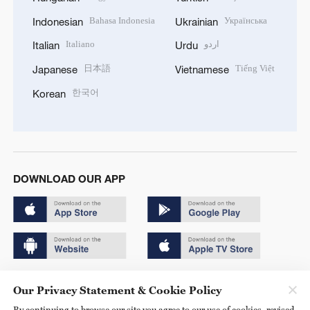
Bahasa Indonesia
Українська
Indonesian
Ukrainian
Italiano
اردو
Italian
Urdu
日本語
Tiếng Việt
Japanese
Vietnamese
한국어
Korean
DOWNLOAD OUR APP
Copyright © 2024 CGTN.
Our Privacy Statement & Cookie Policy
京ICP备20000184号
By continuing to browse our site you agree to our use of cookies, revised