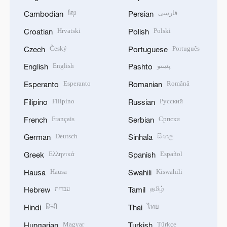
ខ្មែរ
فارسی
Cambodian
Persian
Hrvatski
Polski
Croatian
Polish
Český
Português
Czech
Portuguese
English
پښتو
English
Pashto
Esperanto
Română
Esperanto
Romanian
Filipino
Русский
Filipino
Russian
Français
Српски
French
Serbian
Deutsch
සිංහල
German
Sinhala
Ελληνικά
Español
Greek
Spanish
Hausa
Kiswahili
Hausa
Swahili
עברית
தமிழ்
Hebrew
Tamil
हिन्दी
ไทย
Hindi
Thai
Magyar
Türkçe
Hungarian
Turkish