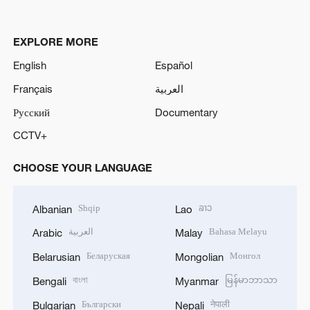
EXPLORE MORE
English
Español
Français
العربية
Русский
Documentary
CCTV+
CHOOSE YOUR LANGUAGE
Shqip
ລາວ
Albanian
Lao
العربية
Bahasa Melayu
Arabic
Malay
Беларуская
Монгол
Belarusian
Mongolian
বাংলা
မြန်မာဘာသာ
Bengali
Myanmar
Български
नेपाली
Bulgarian
Nepali