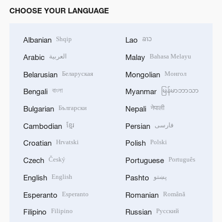
CHOOSE YOUR LANGUAGE
Shqip
ລາວ
Albanian
Lao
العربية
Bahasa Melayu
Arabic
Malay
Беларуская
Монгол
Belarusian
Mongolian
বাংলা
မြန်မာဘာသာ
Bengali
Myanmar
Български
नेपाली
Bulgarian
Nepali
ខ្មែរ
فارسی
Cambodian
Persian
Hrvatski
Polski
Croatian
Polish
Český
Português
Czech
Portuguese
English
پښتو
English
Pashto
Esperanto
Română
Esperanto
Romanian
Filipino
Русский
Filipino
Russian