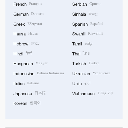
Français
Српски
French
Serbian
Deutsch
සිංහල
German
Sinhala
Ελληνικά
Español
Greek
Spanish
Hausa
Kiswahili
Hausa
Swahili
עברית
தமிழ்
Hebrew
Tamil
हिन्दी
ไทย
Hindi
Thai
Magyar
Türkçe
Hungarian
Turkish
Bahasa Indonesia
Українська
Indonesian
Ukrainian
Italiano
اردو
Italian
Urdu
日本語
Tiếng Việt
Japanese
Vietnamese
한국어
Korean