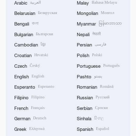
العربية
Bahasa Melayu
Arabic
Malay
Беларуская
Монгол
Belarusian
Mongolian
বাংলা
မြန်မာဘာသာ
Bengali
Myanmar
Български
नेपाली
Bulgarian
Nepali
ខ្មែរ
فارسی
Cambodian
Persian
Hrvatski
Polski
Croatian
Polish
Český
Português
Czech
Portuguese
English
پښتو
English
Pashto
Esperanto
Română
Esperanto
Romanian
Filipino
Русский
Filipino
Russian
Français
Српски
French
Serbian
Deutsch
සිංහල
German
Sinhala
Ελληνικά
Español
Greek
Spanish