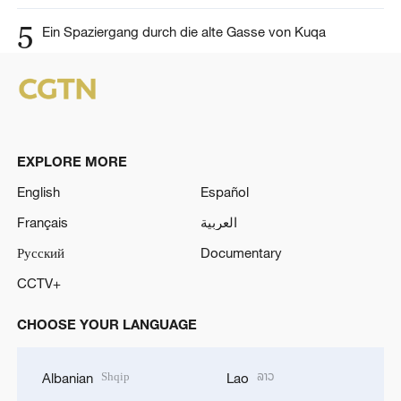
5
Ein Spaziergang durch die alte Gasse von Kuqa
EXPLORE MORE
English
Español
Français
العربية
Русский
Documentary
CCTV+
CHOOSE YOUR LANGUAGE
Shqip
ລາວ
Albanian
Lao