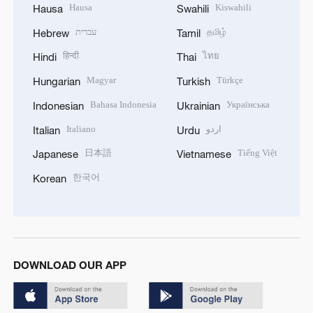
Hausa
Kiswahili
Hausa
Swahili
עברית
தமிழ்
Hebrew
Tamil
हिन्दी
ไทย
Hindi
Thai
Magyar
Türkçe
Hungarian
Turkish
Bahasa Indonesia
Українська
Indonesian
Ukrainian
Italiano
اردو
Italian
Urdu
日本語
Tiếng Việt
Japanese
Vietnamese
한국어
Korean
DOWNLOAD OUR APP