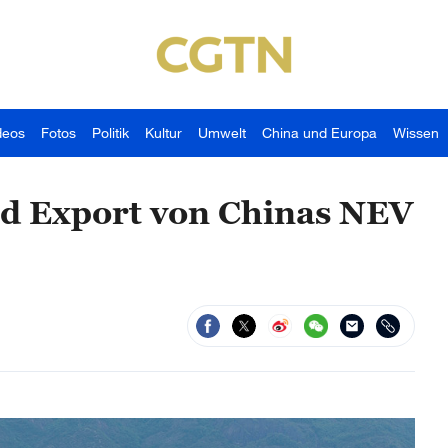
deos
Fotos
Politik
Kultur
Umwelt
China und Europa
Wissen
d Export von Chinas NEV