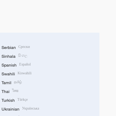
Serbian
Српски
Sinhala
සිංහල
Spanish
Español
Swahili
Kiswahili
Tamil
தமிழ்
Thai
ไทย
Turkish
Türkçe
Ukrainian
Українська