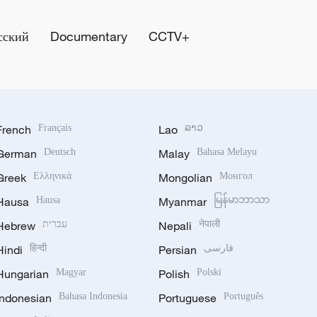
сский
Documentary
CCTV+
French
Français
Lao
ລາວ
German
Deutsch
Malay
Bahasa Melayu
Greek
Ελληνικά
Mongolian
Монгол
Hausa
Hausa
Myanmar
မြန်မာဘာသာ
Hebrew
עברית
Nepali
नेपाली
Hindi
हिन्दी
Persian
فارسی
Hungarian
Magyar
Polish
Polski
Indonesian
Bahasa Indonesia
Portuguese
Português