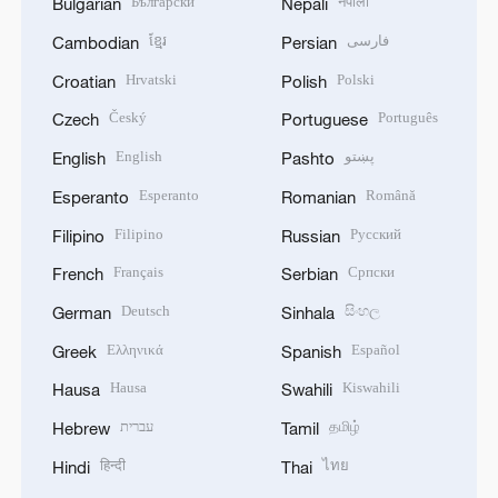
Български
नेपाली
Bulgarian
Nepali
ខ្មែរ
فارسی
Cambodian
Persian
Hrvatski
Polski
Croatian
Polish
Český
Português
Czech
Portuguese
English
پښتو
English
Pashto
Esperanto
Română
Esperanto
Romanian
Filipino
Русский
Filipino
Russian
Français
Српски
French
Serbian
Deutsch
සිංහල
German
Sinhala
Ελληνικά
Español
Greek
Spanish
Hausa
Kiswahili
Hausa
Swahili
עברית
தமிழ்
Hebrew
Tamil
हिन्दी
ไทย
Hindi
Thai