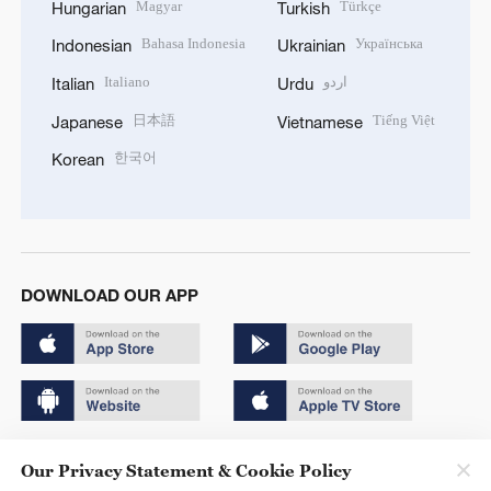
Magyar
Türkçe
Hungarian
Turkish
Bahasa Indonesia
Українська
Indonesian
Ukrainian
Italiano
اردو
Italian
Urdu
日本語
Tiếng Việt
Japanese
Vietnamese
한국어
Korean
DOWNLOAD OUR APP
Copyright © 2024 CGTN.
Our Privacy Statement & Cookie Policy