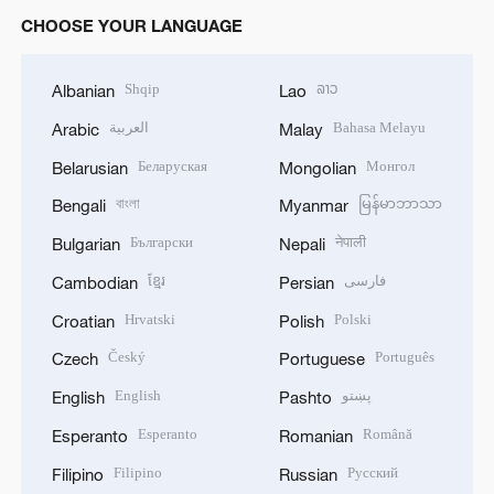
CHOOSE YOUR LANGUAGE
Shqip
ລາວ
Albanian
Lao
العربية
Bahasa Melayu
Arabic
Malay
Беларуская
Монгол
Belarusian
Mongolian
বাংলা
မြန်မာဘာသာ
Bengali
Myanmar
Български
नेपाली
Bulgarian
Nepali
ខ្មែរ
فارسی
Cambodian
Persian
Hrvatski
Polski
Croatian
Polish
Český
Português
Czech
Portuguese
English
پښتو
English
Pashto
Esperanto
Română
Esperanto
Romanian
Filipino
Русский
Filipino
Russian