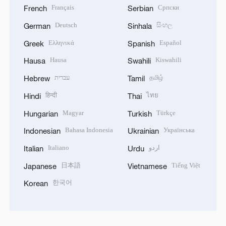
Français
Српски
French
Serbian
Deutsch
සිංහල
German
Sinhala
Ελληνικά
Español
Greek
Spanish
Hausa
Kiswahili
Hausa
Swahili
עברית
தமிழ்
Hebrew
Tamil
हिन्दी
ไทย
Hindi
Thai
Magyar
Türkçe
Hungarian
Turkish
Bahasa Indonesia
Українська
Indonesian
Ukrainian
Italiano
اردو
Italian
Urdu
日本語
Tiếng Việt
Japanese
Vietnamese
한국어
Korean