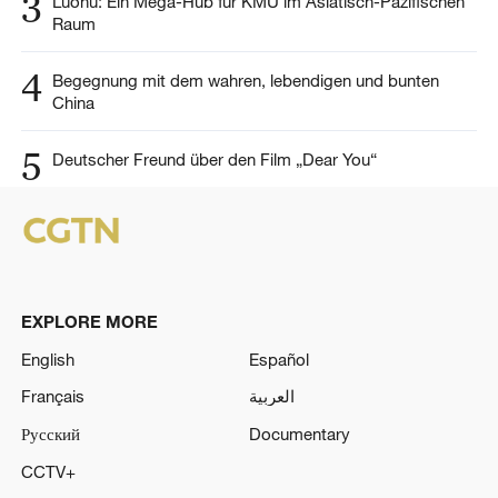
3
Luohu: Ein Mega-Hub für KMU im Asiatisch-Pazifischen
Raum
4
Begegnung mit dem wahren, lebendigen und bunten
China
5
Deutscher Freund über den Film „Dear You“
EXPLORE MORE
English
Español
Français
العربية
Русский
Documentary
CCTV+