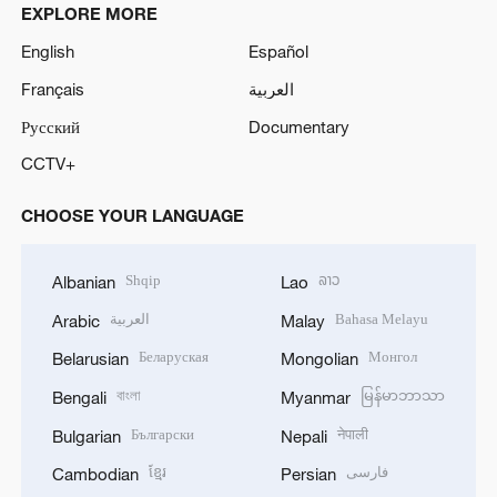
EXPLORE MORE
English
Español
Français
العربية
Русский
Documentary
CCTV+
CHOOSE YOUR LANGUAGE
Shqip
ລາວ
Albanian
Lao
العربية
Bahasa Melayu
Arabic
Malay
Беларуская
Монгол
Belarusian
Mongolian
বাংলা
မြန်မာဘာသာ
Bengali
Myanmar
Български
नेपाली
Bulgarian
Nepali
ខ្មែរ
فارسی
Cambodian
Persian