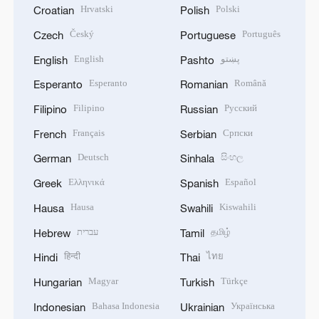
Hrvatski
Polski
Croatian
Polish
Český
Português
Czech
Portuguese
English
پښتو
English
Pashto
Esperanto
Română
Esperanto
Romanian
Filipino
Русский
Filipino
Russian
Français
Српски
French
Serbian
Deutsch
සිංහල
German
Sinhala
Ελληνικά
Español
Greek
Spanish
Hausa
Kiswahili
Hausa
Swahili
עברית
தமிழ்
Hebrew
Tamil
हिन्दी
ไทย
Hindi
Thai
Magyar
Türkçe
Hungarian
Turkish
Bahasa Indonesia
Українська
Indonesian
Ukrainian