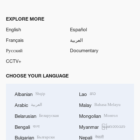
EXPLORE MORE
English
Español
Français
العربية
Русский
Documentary
CCTV+
CHOOSE YOUR LANGUAGE
Shqip
ລາວ
Albanian
Lao
العربية
Bahasa Melayu
Arabic
Malay
Беларуская
Монгол
Belarusian
Mongolian
বাংলা
မြန်မာဘာသာ
Bengali
Myanmar
Български
नेपाली
Bulgarian
Nepali