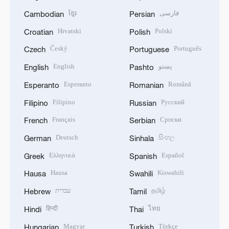
ខ្មែរ
فارسی
Cambodian
Persian
Hrvatski
Polski
Croatian
Polish
Český
Português
Czech
Portuguese
English
پښتو
English
Pashto
Esperanto
Română
Esperanto
Romanian
Filipino
Русский
Filipino
Russian
Français
Српски
French
Serbian
Deutsch
සිංහල
German
Sinhala
Ελληνικά
Español
Greek
Spanish
Hausa
Kiswahili
Hausa
Swahili
עברית
தமிழ்
Hebrew
Tamil
हिन्दी
ไทย
Hindi
Thai
Magyar
Türkçe
Hungarian
Turkish