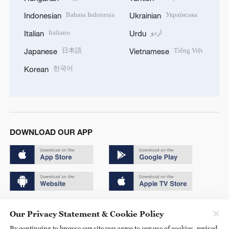
Bahasa Indonesia
Українська
Indonesian
Ukrainian
Italiano
اردو
Italian
Urdu
日本語
Tiếng Việt
Japanese
Vietnamese
한국어
Korean
DOWNLOAD OUR APP
Copyright © 2024 CGTN.
Our Privacy Statement & Cookie Policy
京ICP备20000184号
By continuing to browse our site you agree to our use of cookies, revised