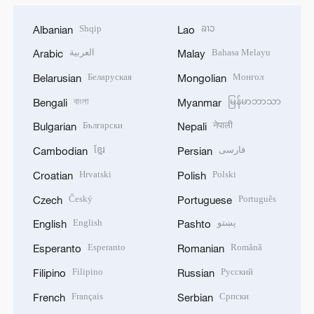
Shqip
ລາວ
Albanian
Lao
العربية
Bahasa Melayu
Arabic
Malay
Беларуская
Монгол
Belarusian
Mongolian
বাংলা
မြန်မာဘာသာ
Bengali
Myanmar
Български
नेपाली
Bulgarian
Nepali
ខ្មែរ
فارسی
Cambodian
Persian
Hrvatski
Polski
Croatian
Polish
Český
Português
Czech
Portuguese
English
پښتو
English
Pashto
Esperanto
Română
Esperanto
Romanian
Filipino
Русский
Filipino
Russian
Français
Српски
French
Serbian