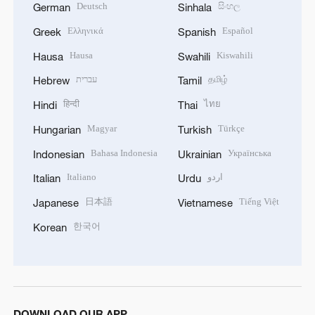
Deutsch
සිංහල
German
Sinhala
Ελληνικά
Español
Greek
Spanish
Hausa
Kiswahili
Hausa
Swahili
עברית
தமிழ்
Hebrew
Tamil
हिन्दी
ไทย
Hindi
Thai
Magyar
Türkçe
Hungarian
Turkish
Bahasa Indonesia
Українська
Indonesian
Ukrainian
Italiano
اردو
Italian
Urdu
日本語
Tiếng Việt
Japanese
Vietnamese
한국어
Korean
DOWNLOAD OUR APP