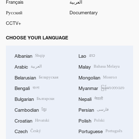
Русский
Documentary
CCTV+
CHOOSE YOUR LANGUAGE
Shqip
ລາວ
Albanian
Lao
العربية
Bahasa Melayu
Arabic
Malay
Беларуская
Монгол
Belarusian
Mongolian
বাংলা
မြန်မာဘာသာ
Bengali
Myanmar
Български
नेपाली
Bulgarian
Nepali
ខ្មែរ
فارسی
Cambodian
Persian
Hrvatski
Polski
Croatian
Polish
Český
Português
Czech
Portuguese