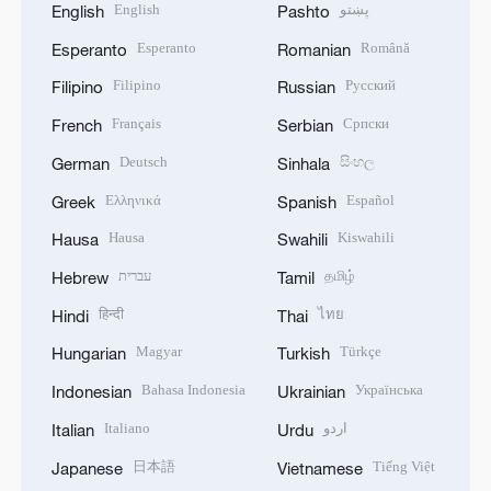
English
پښتو
English
Pashto
Esperanto
Română
Esperanto
Romanian
Filipino
Русский
Filipino
Russian
Français
Српски
French
Serbian
Deutsch
සිංහල
German
Sinhala
Ελληνικά
Español
Greek
Spanish
Hausa
Kiswahili
Hausa
Swahili
עברית
தமிழ்
Hebrew
Tamil
हिन्दी
ไทย
Hindi
Thai
Magyar
Türkçe
Hungarian
Turkish
Bahasa Indonesia
Українська
Indonesian
Ukrainian
Italiano
اردو
Italian
Urdu
日本語
Tiếng Việt
Japanese
Vietnamese