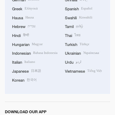
Ελληνικά
Español
Greek
Spanish
Hausa
Kiswahili
Hausa
Swahili
עברית
தமிழ்
Hebrew
Tamil
हिन्दी
ไทย
Hindi
Thai
Magyar
Türkçe
Hungarian
Turkish
Bahasa Indonesia
Українська
Indonesian
Ukrainian
Italiano
اردو
Italian
Urdu
日本語
Tiếng Việt
Japanese
Vietnamese
한국어
Korean
DOWNLOAD OUR APP