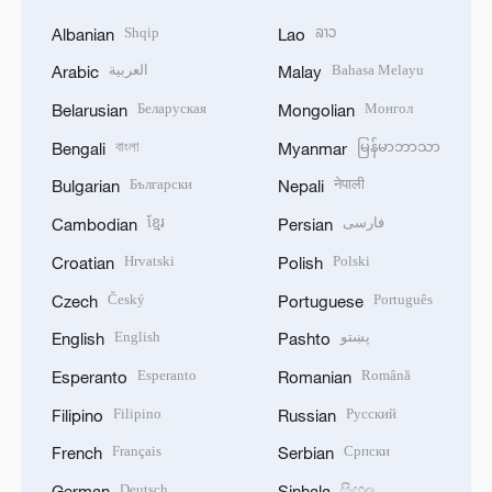
Shqip
ລາວ
Albanian
Lao
العربية
Bahasa Melayu
Arabic
Malay
Беларуская
Монгол
Belarusian
Mongolian
বাংলা
မြန်မာဘာသာ
Bengali
Myanmar
Български
नेपाली
Bulgarian
Nepali
ខ្មែរ
فارسی
Cambodian
Persian
Hrvatski
Polski
Croatian
Polish
Český
Português
Czech
Portuguese
English
پښتو
English
Pashto
Esperanto
Română
Esperanto
Romanian
Filipino
Русский
Filipino
Russian
Français
Српски
French
Serbian
Deutsch
සිංහල
German
Sinhala