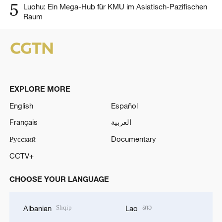
5
Luohu: Ein Mega-Hub für KMU im Asiatisch-Pazifischen
Raum
EXPLORE MORE
English
Español
Français
العربية
Русский
Documentary
CCTV+
CHOOSE YOUR LANGUAGE
Shqip
ລາວ
Albanian
Lao