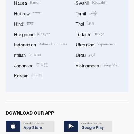
Hausa
Kiswahili
Hausa
Swahili
עברית
தமிழ்
Hebrew
Tamil
हिन्दी
ไทย
Hindi
Thai
Magyar
Türkçe
Hungarian
Turkish
Bahasa Indonesia
Українська
Indonesian
Ukrainian
Italiano
اردو
Italian
Urdu
日本語
Tiếng Việt
Japanese
Vietnamese
한국어
Korean
DOWNLOAD OUR APP