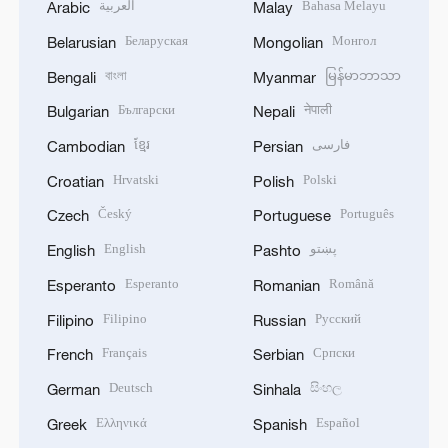
العربية
Bahasa Melayu
Arabic
Malay
Беларуская
Монгол
Belarusian
Mongolian
বাংলা
မြန်မာဘာသာ
Bengali
Myanmar
Български
नेपाली
Bulgarian
Nepali
ខ្មែរ
فارسی
Cambodian
Persian
Hrvatski
Polski
Croatian
Polish
Český
Português
Czech
Portuguese
English
پښتو
English
Pashto
Esperanto
Română
Esperanto
Romanian
Filipino
Русский
Filipino
Russian
Français
Српски
French
Serbian
Deutsch
සිංහල
German
Sinhala
Ελληνικά
Español
Greek
Spanish