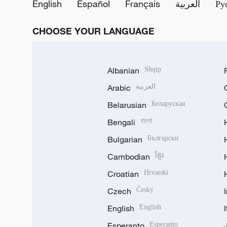
English
Español
Français
العربية
Ру
CHOOSE YOUR LANGUAGE
Albanian
Shqip
Arabic
العربية
Belarusian
Беларуская
Bengali
বাংলা
Bulgarian
Български
Cambodian
ខ្មែរ
Croatian
Hrvatski
Czech
Český
English
English
Esperanto
Esperanto