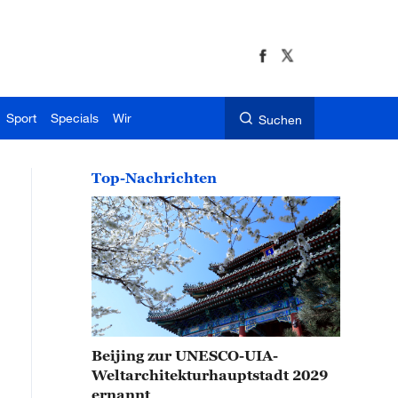
Sport
Specials
Wir
Suchen
Top-Nachrichten
Beijing zur UNESCO-UIA-
Weltarchitekturhauptstadt 2029
ernannt