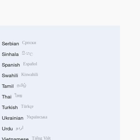
Serbian
Српски
Sinhala
සිංහල
Spanish
Español
Swahili
Kiswahili
Tamil
தமிழ்
Thai
ไทย
Turkish
Türkçe
Ukrainian
Українська
Urdu
اردو
Vietnamese
Tiếng Việt