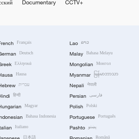
сский
Documentary
CCTV+
French
Français
Lao
ລາວ
German
Deutsch
Malay
Bahasa Melayu
Greek
Ελληνικά
Mongolian
Монгол
Hausa
Hausa
Myanmar
မြန်မာဘာသာ
Hebrew
עברית
Nepali
नेपाली
Hindi
हिन्दी
Persian
فارسی
Hungarian
Magyar
Polish
Polski
Indonesian
Bahasa Indonesia
Portuguese
Português
Italian
Italiano
Pashto
پښتو
Japanese
日本語
Romanian
Română