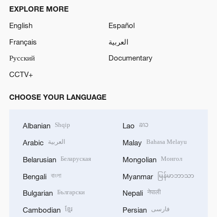
EXPLORE MORE
English
Español
Français
العربية
Русский
Documentary
CCTV+
CHOOSE YOUR LANGUAGE
Shqip
ລາວ
Albanian
Lao
العربية
Bahasa Melayu
Arabic
Malay
Беларуская
Монгол
Belarusian
Mongolian
বাংলা
မြန်မာဘာသာ
Bengali
Myanmar
Български
नेपाली
Bulgarian
Nepali
ខ្មែរ
فارسی
Cambodian
Persian