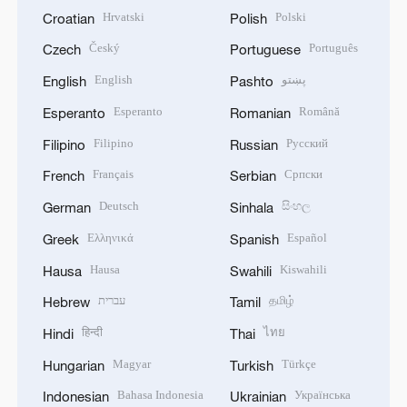
Hrvatski
Polski
Croatian
Polish
Český
Português
Czech
Portuguese
English
پښتو
English
Pashto
Esperanto
Română
Esperanto
Romanian
Filipino
Русский
Filipino
Russian
Français
Српски
French
Serbian
Deutsch
සිංහල
German
Sinhala
Ελληνικά
Español
Greek
Spanish
Hausa
Kiswahili
Hausa
Swahili
עברית
தமிழ்
Hebrew
Tamil
हिन्दी
ไทย
Hindi
Thai
Magyar
Türkçe
Hungarian
Turkish
Bahasa Indonesia
Українська
Indonesian
Ukrainian