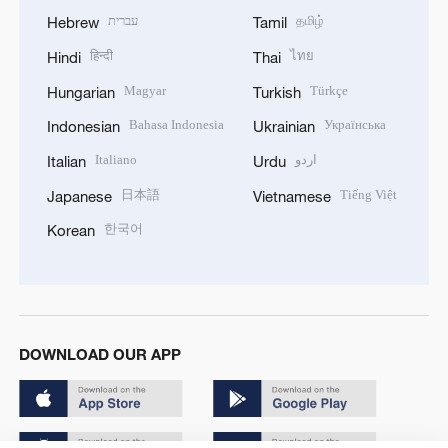
עברית
தமிழ்
Hebrew
Tamil
हिन्दी
ไทย
Hindi
Thai
Magyar
Türkçe
Hungarian
Turkish
Bahasa Indonesia
Українська
Indonesian
Ukrainian
Italiano
اردو
Italian
Urdu
日本語
Tiếng Việt
Japanese
Vietnamese
한국어
Korean
DOWNLOAD OUR APP