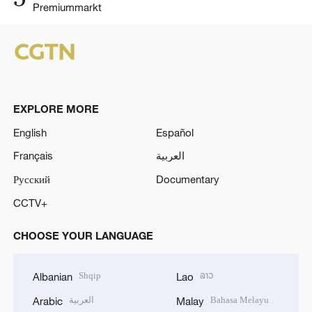
Premiummarkt
EXPLORE MORE
English
Español
Français
العربية
Русский
Documentary
CCTV+
CHOOSE YOUR LANGUAGE
Shqip
ລາວ
Albanian
Lao
العربية
Bahasa Melayu
Arabic
Malay