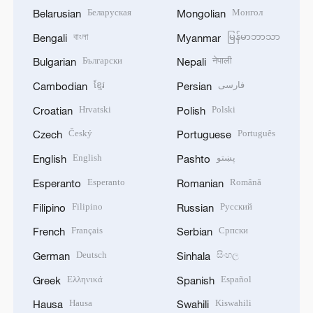
Беларуская
Монгол
Belarusian
Mongolian
বাংলা
မြန်မာဘာသာ
Bengali
Myanmar
Български
नेपाली
Bulgarian
Nepali
ខ្មែរ
فارسی
Cambodian
Persian
Hrvatski
Polski
Croatian
Polish
Český
Português
Czech
Portuguese
English
پښتو
English
Pashto
Esperanto
Română
Esperanto
Romanian
Filipino
Русский
Filipino
Russian
Français
Српски
French
Serbian
Deutsch
සිංහල
German
Sinhala
Ελληνικά
Español
Greek
Spanish
Hausa
Kiswahili
Hausa
Swahili