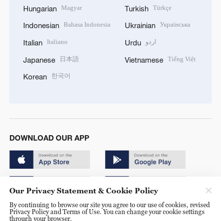
Magyar
Türkçe
Hungarian
Turkish
Bahasa Indonesia
Українська
Indonesian
Ukrainian
Italiano
اردو
Italian
Urdu
日本語
Tiếng Việt
Japanese
Vietnamese
한국어
Korean
DOWNLOAD OUR APP
Our Privacy Statement & Cookie Policy
By continuing to browse our site you agree to our use of cookies, revised
Copyright © 2024 CGTN.
Privacy Policy and Terms of Use. You can change your cookie settings
through your browser.