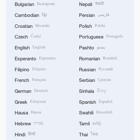
Български
नेपाली
Bulgarian
Nepali
ខ្មែរ
فارسی
Cambodian
Persian
Hrvatski
Polski
Croatian
Polish
Český
Português
Czech
Portuguese
English
پښتو
English
Pashto
Esperanto
Română
Esperanto
Romanian
Filipino
Русский
Filipino
Russian
Français
Српски
French
Serbian
Deutsch
සිංහල
German
Sinhala
Ελληνικά
Español
Greek
Spanish
Hausa
Kiswahili
Hausa
Swahili
עברית
தமிழ்
Hebrew
Tamil
हिन्दी
ไทย
Hindi
Thai