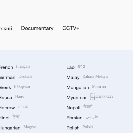
сский
Documentary
CCTV+
French
Français
Lao
ລາວ
German
Deutsch
Malay
Bahasa Melayu
Greek
Ελληνικά
Mongolian
Монгол
Hausa
Hausa
Myanmar
မြန်မာဘာသာ
Hebrew
עברית
Nepali
नेपाली
Hindi
हिन्दी
Persian
فارسی
Hungarian
Magyar
Polish
Polski