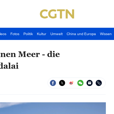
deos
Fotos
Politik
Kultur
Umwelt
China und Europa
Wissen
nen Meer - die
dalai