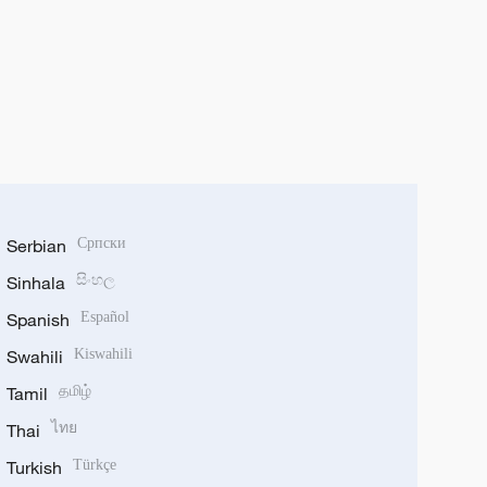
Serbian
Српски
Sinhala
සිංහල
Spanish
Español
Swahili
Kiswahili
Tamil
தமிழ்
Thai
ไทย
Turkish
Türkçe