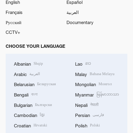
English
Español
Français
العربية
Русский
Documentary
CCTV+
CHOOSE YOUR LANGUAGE
Shqip
ລາວ
Albanian
Lao
العربية
Bahasa Melayu
Arabic
Malay
Беларуская
Монгол
Belarusian
Mongolian
বাংলা
မြန်မာဘာသာ
Bengali
Myanmar
Български
नेपाली
Bulgarian
Nepali
ខ្មែរ
فارسی
Cambodian
Persian
Hrvatski
Polski
Croatian
Polish