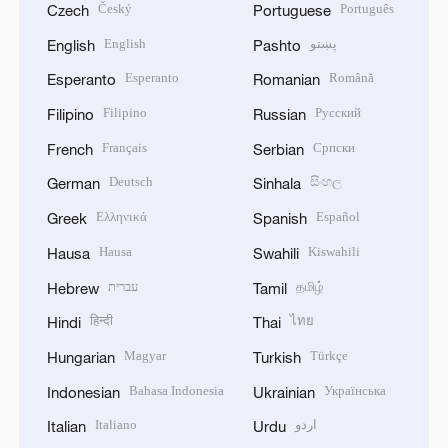
Český
Português
Czech
Portuguese
English
پښتو
English
Pashto
Esperanto
Română
Esperanto
Romanian
Filipino
Русский
Filipino
Russian
Français
Српски
French
Serbian
Deutsch
සිංහල
German
Sinhala
Ελληνικά
Español
Greek
Spanish
Hausa
Kiswahili
Hausa
Swahili
עברית
தமிழ்
Hebrew
Tamil
हिन्दी
ไทย
Hindi
Thai
Magyar
Türkçe
Hungarian
Turkish
Bahasa Indonesia
Українська
Indonesian
Ukrainian
Italiano
اردو
Italian
Urdu