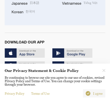
日本語
Tiếng Việt
Japanese
Vietnamese
한국어
Korean
DOWNLOAD OUR APP
Our Privacy Statement & Cookie Policy
By continuing to browse our site you agree to our use of cookies, revised
Copyright © 2024 CGTN.
Privacy Policy and Terms of Use. You can change your cookie settings
through your browser.
京ICP备20000184号
Privacy Policy
Terms of Use
I agree
京公网安备 11010502050052号
Disinformation report hotline: 010-85061466