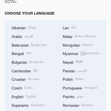
CCTV+
CHOOSE YOUR LANGUAGE
Shqip
ລາວ
Albanian
Lao
العربية
Bahasa Melayu
Arabic
Malay
Беларуская
Монгол
Belarusian
Mongolian
বাংলা
မြန်မာဘာသာ
Bengali
Myanmar
Български
नेपाली
Bulgarian
Nepali
ខ្មែរ
فارسی
Cambodian
Persian
Hrvatski
Polski
Croatian
Polish
Český
Português
Czech
Portuguese
English
پښتو
English
Pashto
Esperanto
Română
Esperanto
Romanian