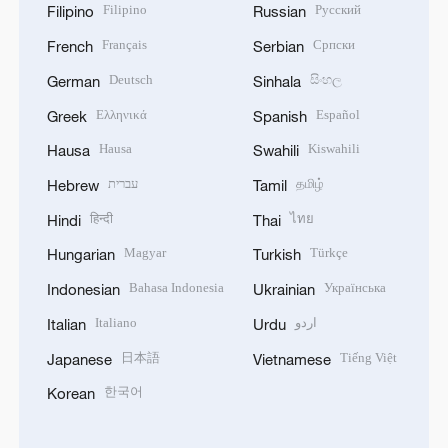
Filipino
Русский
Filipino
Russian
Français
Српски
French
Serbian
Deutsch
සිංහල
German
Sinhala
Ελληνικά
Español
Greek
Spanish
Hausa
Kiswahili
Hausa
Swahili
עברית
தமிழ்
Hebrew
Tamil
हिन्दी
ไทย
Hindi
Thai
Magyar
Türkçe
Hungarian
Turkish
Bahasa Indonesia
Українська
Indonesian
Ukrainian
Italiano
اردو
Italian
Urdu
日本語
Tiếng Việt
Japanese
Vietnamese
한국어
Korean