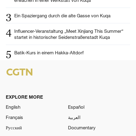
erwachen in einer Werkstatt von Kuqa
3
Ein Spaziergang durch die alte Gasse von Kuqa
4
Influencer-Veranstaltung „Meet Xinjiang This Summer“
startet in historischer Seidenstraßenstadt Kuqa
5
Batik-Kurs in einem Hakka-Altdorf
EXPLORE MORE
English
Español
Français
العربية
Русский
Documentary