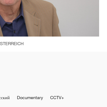
ÖSTERREICH
сский
Documentary
CCTV+