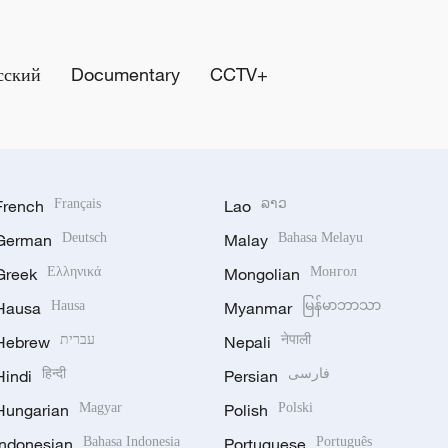
сский
Documentary
CCTV+
French
Français
Lao
ລາວ
German
Deutsch
Malay
Bahasa Melayu
Greek
Ελληνικά
Mongolian
Монгол
Hausa
Hausa
Myanmar
မြန်မာဘာသာ
Hebrew
עברית
Nepali
नेपाली
Hindi
हिन्दी
Persian
فارسی
Hungarian
Magyar
Polish
Polski
Indonesian
Bahasa Indonesia
Portuguese
Português