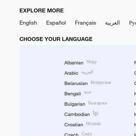
EXPLORE MORE
English
Español
Français
العربية
Ру
CHOOSE YOUR LANGUAGE
Albanian
Shqip
Arabic
العربية
Belarusian
Беларуская
Bengali
বাংলা
Bulgarian
Български
Cambodian
ខ្មែរ
Croatian
Hrvatski
Czech
Český