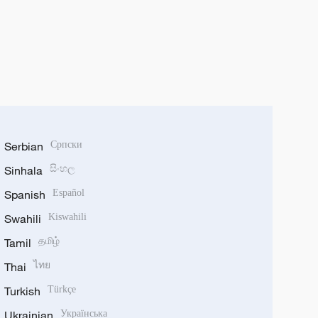
Serbian
Српски
Sinhala
සිංහල
Spanish
Español
Swahili
Kiswahili
Tamil
தமிழ்
Thai
ไทย
Turkish
Türkçe
Ukrainian
Українська