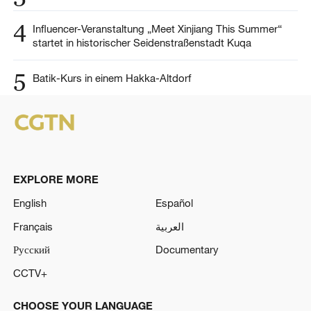
4
Influencer-Veranstaltung „Meet Xinjiang This Summer“
startet in historischer Seidenstraßenstadt Kuqa
5
Batik-Kurs in einem Hakka-Altdorf
EXPLORE MORE
English
Español
Français
العربية
Русский
Documentary
CCTV+
CHOOSE YOUR LANGUAGE