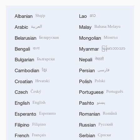
Shqip
ລາວ
Albanian
Lao
العربية
Bahasa Melayu
Arabic
Malay
Беларуская
Монгол
Belarusian
Mongolian
বাংলা
မြန်မာဘာသာ
Bengali
Myanmar
Български
नेपाली
Bulgarian
Nepali
ខ្មែរ
فارسی
Cambodian
Persian
Hrvatski
Polski
Croatian
Polish
Český
Português
Czech
Portuguese
English
پښتو
English
Pashto
Esperanto
Română
Esperanto
Romanian
Filipino
Русский
Filipino
Russian
Français
Српски
French
Serbian