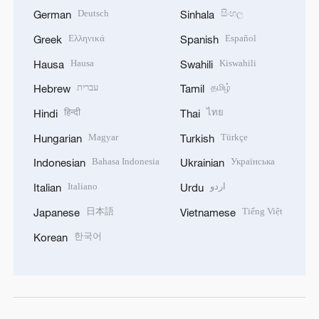
Deutsch
සිංහල
German
Sinhala
Ελληνικά
Español
Greek
Spanish
Hausa
Kiswahili
Hausa
Swahili
עברית
தமிழ்
Hebrew
Tamil
हिन्दी
ไทย
Hindi
Thai
Magyar
Türkçe
Hungarian
Turkish
Bahasa Indonesia
Українська
Indonesian
Ukrainian
Italiano
اردو
Italian
Urdu
日本語
Tiếng Việt
Japanese
Vietnamese
한국어
Korean