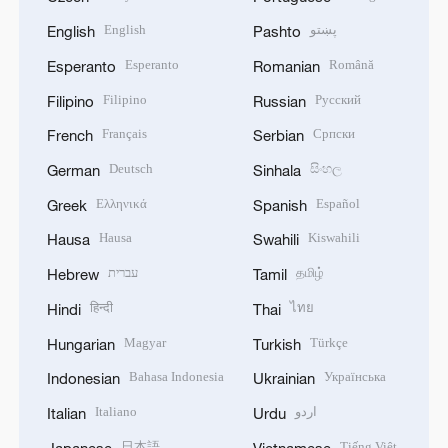
English
پښتو
English
Pashto
Esperanto
Română
Esperanto
Romanian
Filipino
Русский
Filipino
Russian
Français
Српски
French
Serbian
Deutsch
සිංහල
German
Sinhala
Ελληνικά
Español
Greek
Spanish
Hausa
Kiswahili
Hausa
Swahili
עברית
தமிழ்
Hebrew
Tamil
हिन्दी
ไทย
Hindi
Thai
Magyar
Türkçe
Hungarian
Turkish
Bahasa Indonesia
Українська
Indonesian
Ukrainian
Italiano
اردو
Italian
Urdu
日本語
Tiếng Việt
Japanese
Vietnamese