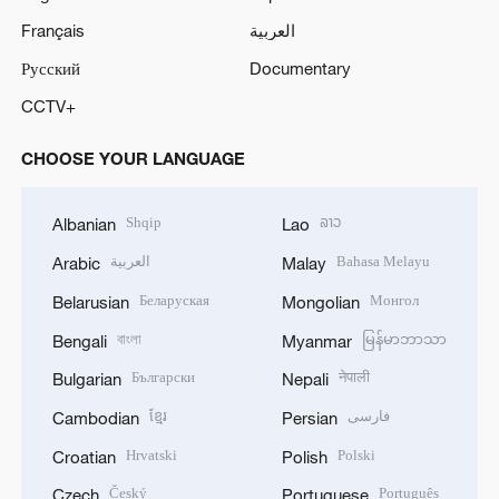
Français
العربية
Русский
Documentary
CCTV+
CHOOSE YOUR LANGUAGE
Shqip
ລາວ
Albanian
Lao
العربية
Bahasa Melayu
Arabic
Malay
Беларуская
Монгол
Belarusian
Mongolian
বাংলা
မြန်မာဘာသာ
Bengali
Myanmar
Български
नेपाली
Bulgarian
Nepali
ខ្មែរ
فارسی
Cambodian
Persian
Hrvatski
Polski
Croatian
Polish
Český
Português
Czech
Portuguese