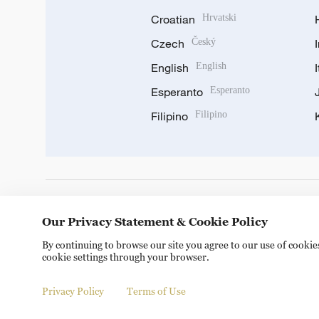
Croatian
Hrvatski
Czech
Český
English
English
Esperanto
Esperanto
Filipino
Filipino
DOWNLOAD OUR APP
Our Privacy Statement & Cookie Policy
By continuing to browse our site you agree to our use of cooki
cookie settings through your browser.
Privacy Policy
Terms of Use
Copyright © 2024 CGTN.
京ICP备20000184号
京公网安