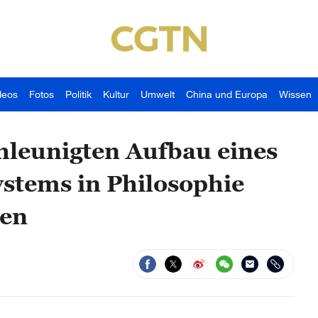
deos
Fotos
Politik
Kultur
Umwelt
China und Europa
Wissen
chleunigten Aufbau eines
stems in Philosophie
ten