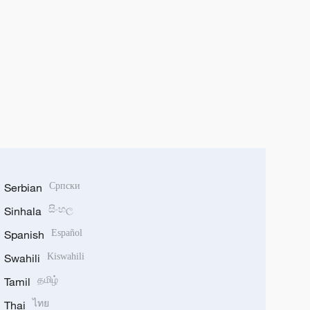
Serbian
Српски
Sinhala
සිංහල
Spanish
Español
Swahili
Kiswahili
Tamil
தமிழ்
Thai
ไทย