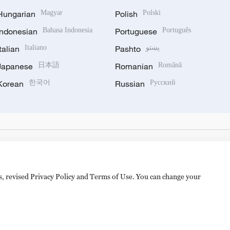
Hungarian
Magyar
Polish
Polski
Indonesian
Bahasa Indonesia
Portuguese
Português
Italian
Italiano
Pashto
پښتو
Japanese
日本語
Romanian
Română
Korean
한국어
Russian
Русский
es, revised Privacy Policy and Terms of Use. You can change your
备 11010502050052号
Disinformation report hotline: 010-8506146