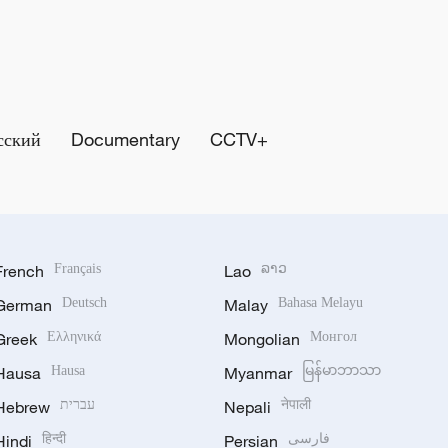
сский
Documentary
CCTV+
French
Français
Lao
ລາວ
German
Deutsch
Malay
Bahasa Melayu
Greek
Ελληνικά
Mongolian
Монгол
Hausa
Hausa
Myanmar
မြန်မာဘာသာ
Hebrew
עברית
Nepali
नेपाली
Hindi
हिन्दी
Persian
فارسی