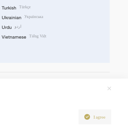
Turkish
Türkçe
Ukrainian
Українська
Urdu
اردو
Vietnamese
Tiếng Việt
I agree
6