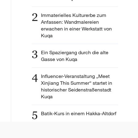
2
Immaterielles Kulturerbe zum
Anfassen: Wandmalereien
erwachen in einer Werkstatt von
Kuqa
3
Ein Spaziergang durch die alte
Gasse von Kuqa
4
Influencer-Veranstaltung „Meet
Xinjiang This Summer“ startet in
historischer Seidenstraßenstadt
Kuqa
5
Batik-Kurs in einem Hakka-Altdorf