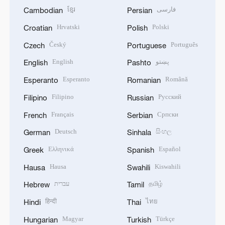
ខ្មែរ
فارسی
Cambodian
Persian
Hrvatski
Polski
Croatian
Polish
Český
Português
Czech
Portuguese
English
پښتو
English
Pashto
Esperanto
Română
Esperanto
Romanian
Filipino
Русский
Filipino
Russian
Français
Српски
French
Serbian
Deutsch
සිංහල
German
Sinhala
Ελληνικά
Español
Greek
Spanish
Hausa
Kiswahili
Hausa
Swahili
עברית
தமிழ்
Hebrew
Tamil
हिन्दी
ไทย
Hindi
Thai
Magyar
Türkçe
Hungarian
Turkish