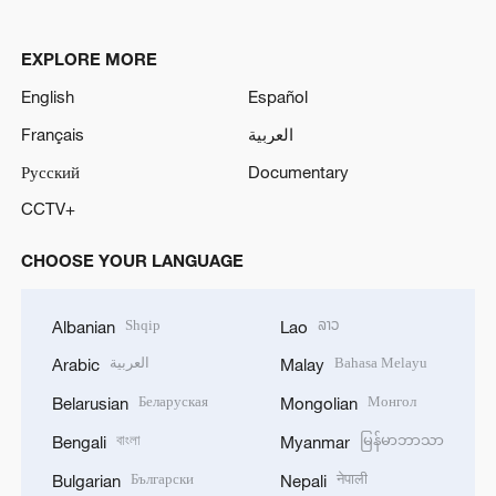
EXPLORE MORE
English
Español
Français
العربية
Русский
Documentary
CCTV+
CHOOSE YOUR LANGUAGE
Shqip
ລາວ
Albanian
Lao
العربية
Bahasa Melayu
Arabic
Malay
Беларуская
Монгол
Belarusian
Mongolian
বাংলা
မြန်မာဘာသာ
Bengali
Myanmar
Български
नेपाली
Bulgarian
Nepali