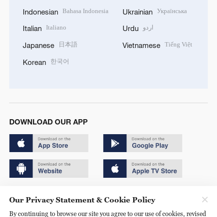
Bahasa Indonesia
Українська
Indonesian
Ukrainian
Italiano
اردو
Italian
Urdu
日本語
Tiếng Việt
Japanese
Vietnamese
한국어
Korean
DOWNLOAD OUR APP
Copyright © 2024 CGTN.
Our Privacy Statement & Cookie Policy
京ICP备20000184号
By continuing to browse our site you agree to our use of cookies, revised