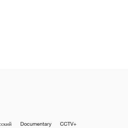
сский
Documentary
CCTV+