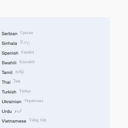
Serbian
Српски
Sinhala
සිංහල
Spanish
Español
Swahili
Kiswahili
Tamil
தமிழ்
Thai
ไทย
Turkish
Türkçe
Ukrainian
Українська
Urdu
اردو
Vietnamese
Tiếng Việt