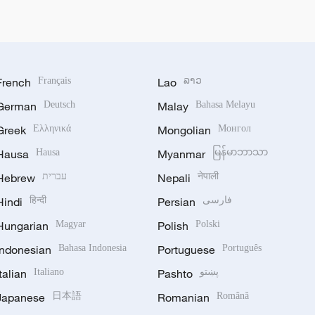
French
Français
Lao
ລາວ
German
Deutsch
Malay
Bahasa Melayu
Greek
Ελληνικά
Mongolian
Монгол
Hausa
Hausa
Myanmar
မြန်မာဘာသာ
Hebrew
עברית
Nepali
नेपाली
Hindi
हिन्दी
Persian
فارسی
Hungarian
Magyar
Polish
Polski
Indonesian
Bahasa Indonesia
Portuguese
Português
Italian
Italiano
Pashto
پښتو
Japanese
日本語
Romanian
Română