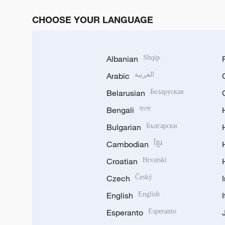
CHOOSE YOUR LANGUAGE
Albanian
Shqip
Arabic
العربية
Belarusian
Беларуская
Bengali
বাংলা
Bulgarian
Български
Cambodian
ខ្មែរ
Croatian
Hrvatski
Czech
Český
English
English
Esperanto
Esperanto