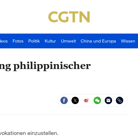
deos
Fotos
Politik
Kultur
Umwelt
China und Europa
Wissen
ng philippinischer
vokationen einzustellen.